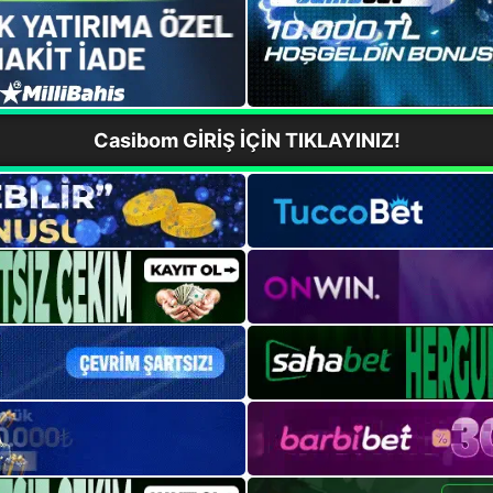
Casibom GİRİŞ İÇİN TIKLAYINIZ!