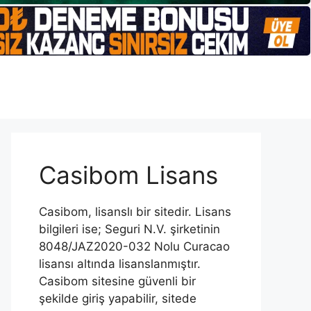
Casibom Lisans
Casibom, lisanslı bir sitedir. Lisans
bilgileri ise; Seguri N.V. şirketinin
8048/JAZ2020-032 Nolu Curacao
lisansı altında lisanslanmıştır.
Casibom sitesine güvenli bir
şekilde giriş yapabilir, sitede