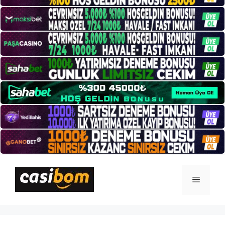
İçeriğe
atla
Menü