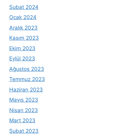
Şubat 2024
Ocak 2024
Aralık 2023
Kasım 2023
Ekim 2023
Eylül 2023
Ağustos 2023
Temmuz 2023
Haziran 2023
Mayıs 2023
Nisan 2023
Mart 2023
Şubat 2023