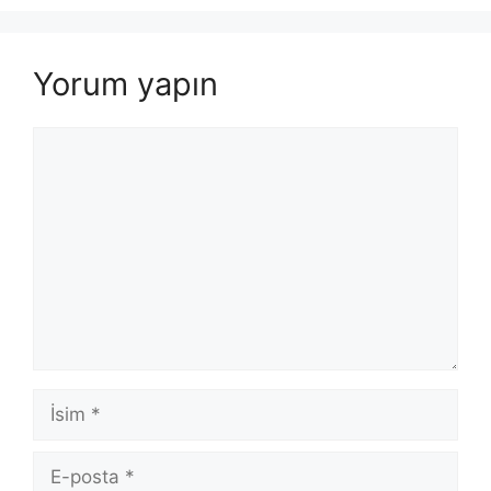
Yorum yapın
Yorum
İsim
E-