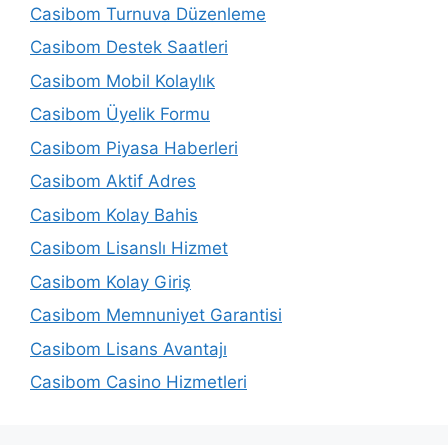
Casibom Turnuva Düzenleme
Casibom Destek Saatleri
Casibom Mobil Kolaylık
Casibom Üyelik Formu
Casibom Piyasa Haberleri
Casibom Aktif Adres
Casibom Kolay Bahis
Casibom Lisanslı Hizmet
Casibom Kolay Giriş
Casibom Memnuniyet Garantisi
Casibom Lisans Avantajı
Casibom Casino Hizmetleri