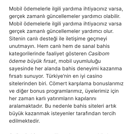
Mobil ödemelerle ilgili yardıma ihtiyacınız varsa,
gerçek zamanlı güncellemeler yardımcı olabilir.
Mobil ödemelerle ilgili yardıma ihtiyacınız varsa
gerçek zamanlı güncellemeler yardımcı olur.
Sitenin canlı desteği ile iletişime geçmeyi
unutmayın. Hem canlı hem de sanal bahis
kategorilerinde faaliyet gösteren
Casibom
ödeme büyük fırsat
, mobil uyumluluğu
sayesinde her alanda bahis deneyimi kazanma
fırsatı sunuyor. Türkiye’nin en iyi casino
sitelerinden biri. Cömert karşılama bonuslarımız
ve diğer bonus programlarımız, üyelerimiz için
her zaman karlı yatırımların kapılarını
aralamaktadır. Bu nedenle bahis siteleri artık
büyük kazanmak isteyenler tarafından tercih
edilmektedir.