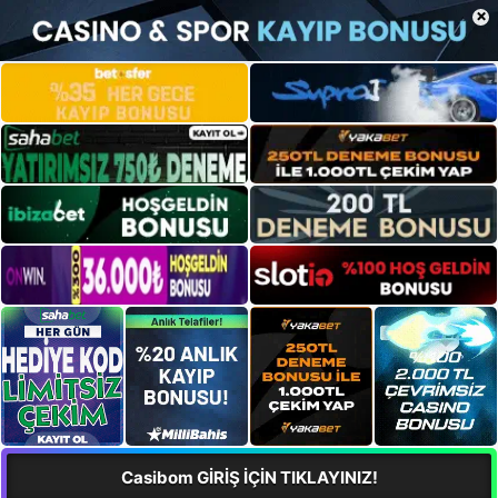
×
Casibom GİRİŞ İÇİN TIKLAYINIZ!