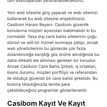
tüm avantajlardan yararlanabileceksiniz.
Yeni web sitesine giriş yaparak ve web sitemizi
kullanarak bu web sitesine erişebilirsiniz.
Casibom Haram Beyanı: Casibom güvenlik
konularına müşteri açısından bakılmalıdır ki bu
normaldir. Yasa dışı canlı bahis sitelerinin çoğu
dürüst ve adil bir hizmet sunmaya çalışır, ancak
web yöneticilerinin bu günlerde çok fazla
dolandırıcılığa karıştığı göz önüne alındığında bu
daha dikkatli ele alınması gereken bir konudur.
Ancak Casibom Canlı Bahis Şirketi, iş ortakları,
lisans durumu, müşteri portföyü ve referansları
ile oldukça güvenilir bir canlı bahis şirketidir. Bu
butona tıkladığınızda ileride para
çekebileceğiniz programlar gösterilecektir.
Casibom Kayıt Ve Kayıt