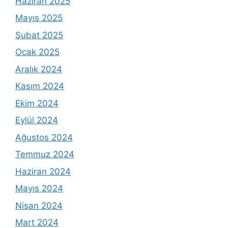
Haziran 2025
Mayıs 2025
Şubat 2025
Ocak 2025
Aralık 2024
Kasım 2024
Ekim 2024
Eylül 2024
Ağustos 2024
Temmuz 2024
Haziran 2024
Mayıs 2024
Nisan 2024
Mart 2024