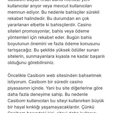
kullanıcılar arıyor veya mevcut kullanıcıları
memnun ediyor. Bu nedenle bahisçiler sürekli
rekabet halindedir. Bu durumdan en çok
yararlanan elbette ki bahisçilerdir. Casino
siteleri promosyonlar, bahis veya ödeme
yöntemleri için rekabet eder. Bugün bahis
boyutunun önemini ve fazla ödeme konusunu
tartışacağız. Bu şekilde yüksek ödüller sunan
sitelerin, sunmayanlara kıyasla ne kadar başarılı
olduğunu görebilirsiniz.
Öncelikle Casibom web sitesinden bahsetmek
istiyorum. Casibom bir süredir casino
piyasasının içinde. Yani bu site diğerlerine göre
daha fazla deneyime sahip. Bu nedenle
Casibom kullanıcıları bu siteyi kullanırken büyük
bir hayal kırıklığı yaşamayacaklardır. Çünkü