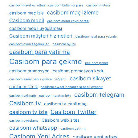
casibom kayıt ücretleri
casibom kullanıcı para
casibom listesi
casibom maç izleme
casibom maç izle
Casibom mobil
casibom mobil kayıt adresi
casibom mobil uygulaması
Casibom müşteri hizmetleri
casibom nasıl para yatırılır
casibom oyun seçenekleri
casibom oyunu
casibom para yatirma
Casibom para çekme
casibom poker
casibom promosyon
casibom promosyon kodu
casibom sikayet
casibom sanal bahis güncel bağlantı
casibom sitesi
casibom sweet bonanza'sı nasıl oynanır
casibom telegram
casibom sığınağı
casibom tanıtım iptv
Casibom tv
casibom tv canli maç
Casibom Twitter
casibom tv izle
Casibom web sitesi
casibom uygulama
casibom whatsapp
casibom yatırım
Casibom Yeni Adres
casibom yeni adresi