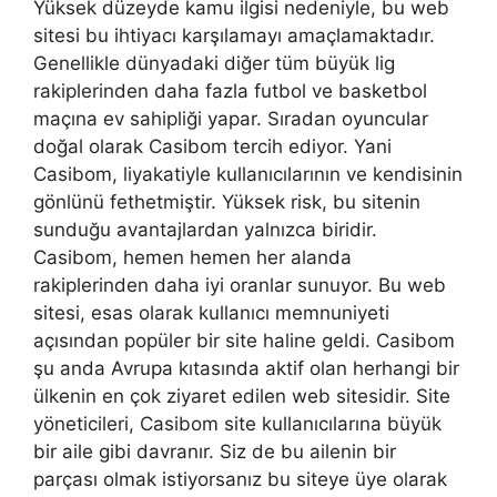
Yüksek düzeyde kamu ilgisi nedeniyle, bu web
sitesi bu ihtiyacı karşılamayı amaçlamaktadır.
Genellikle dünyadaki diğer tüm büyük lig
rakiplerinden daha fazla futbol ve basketbol
maçına ev sahipliği yapar. Sıradan oyuncular
doğal olarak Casibom tercih ediyor. Yani
Casibom, liyakatiyle kullanıcılarının ve kendisinin
gönlünü fethetmiştir. Yüksek risk, bu sitenin
sunduğu avantajlardan yalnızca biridir.
Casibom, hemen hemen her alanda
rakiplerinden daha iyi oranlar sunuyor. Bu web
sitesi, esas olarak kullanıcı memnuniyeti
açısından popüler bir site haline geldi. Casibom
şu anda Avrupa kıtasında aktif olan herhangi bir
ülkenin en çok ziyaret edilen web sitesidir. Site
yöneticileri, Casibom site kullanıcılarına büyük
bir aile gibi davranır. Siz de bu ailenin bir
parçası olmak istiyorsanız bu siteye üye olarak