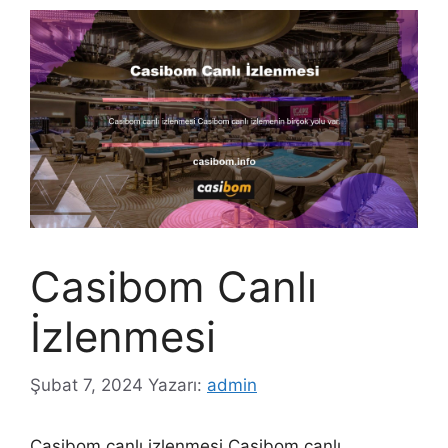
Casibom Canlı
İzlenmesi
Şubat 7, 2024
Yazarı:
admin
Casibom canlı izlenmesi Casibom canlı