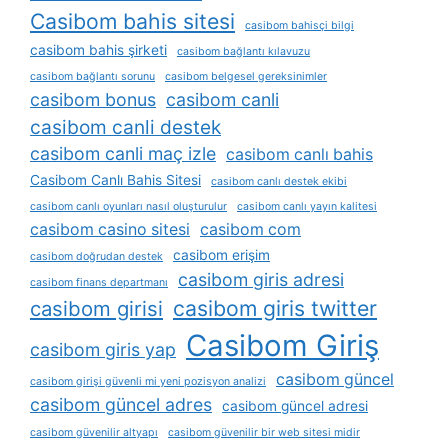
Casibom bahis sitesi
casibom bahisçi bilgi
casibom bahis şirketi
casibom bağlantı kılavuzu
casibom bağlantı sorunu
casibom belgesel gereksinimler
casibom bonus
casibom canli
casibom canli destek
casibom canli maç izle
casibom canlı bahis
Casibom Canlı Bahis Sitesi
casibom canlı destek ekibi
casibom canlı oyunları nasıl oluşturulur
casibom canlı yayın kalitesi
casibom casino sitesi
casibom com
casibom erişim
casibom doğrudan destek
casibom giris adresi
casibom finans departmanı
casibom giris twitter
casibom girisi
Casibom Giriş
casibom giris yap
casibom güncel
casibom girişi güvenli mi yeni pozisyon analizi
casibom güncel adres
casibom güncel adresi
casibom güvenilir altyapı
casibom güvenilir bir web sitesi midir