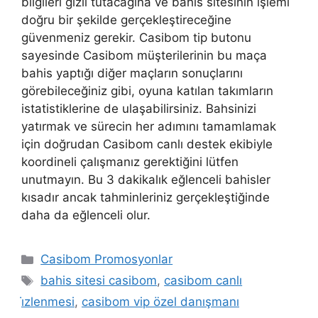
bilgileri gizli tutacağına ve bahis sitesinin işlemi
doğru bir şekilde gerçekleştireceğine
güvenmeniz gerekir. Casibom tip butonu
sayesinde Casibom müşterilerinin bu maça
bahis yaptığı diğer maçların sonuçlarını
görebileceğiniz gibi, oyuna katılan takımların
istatistiklerine de ulaşabilirsiniz. Bahsinizi
yatırmak ve sürecin her adımını tamamlamak
için doğrudan Casibom canlı destek ekibiyle
koordineli çalışmanız gerektiğini lütfen
unutmayın. Bu 3 dakikalık eğlenceli bahisler
kısadır ancak tahminleriniz gerçekleştiğinde
daha da eğlenceli olur.
Kategoriler
Casibom Promosyonlar
Etiketler
bahis sitesi casibom
,
casibom canlı
i̇zlenmesi
,
casibom vip özel danışmanı