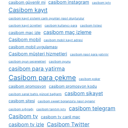
casibom instagram
casibom güvenlir mi
casibom i̇ptv
Casibom kayıt
casibom kayıt sistemi canlı oyunları nasıl oluşturulur
casibom kayıt ücretleri
casibom kullanıcı para
casibom listesi
casibom maç izleme
casibom maç izle
Casibom mobil
casibom mobil kayıt adresi
casibom mobil uygulaması
Casibom müşteri hizmetleri
casibom nasıl para yatırılır
casibom oyun seçenekleri
casibom oyunu
casibom para yatirma
Casibom para çekme
casibom poker
casibom promosyon
casibom promosyon kodu
casibom sikayet
casibom sanal bahis güncel bağlantı
casibom sitesi
casibom sweet bonanza'sı nasıl oynanır
casibom telegram
casibom sığınağı
casibom tanıtım iptv
Casibom tv
casibom tv canli maç
Casibom Twitter
casibom tv izle