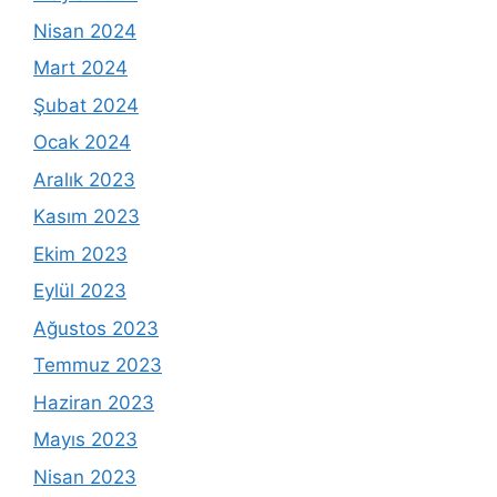
Nisan 2024
Mart 2024
Şubat 2024
Ocak 2024
Aralık 2023
Kasım 2023
Ekim 2023
Eylül 2023
Ağustos 2023
Temmuz 2023
Haziran 2023
Mayıs 2023
Nisan 2023