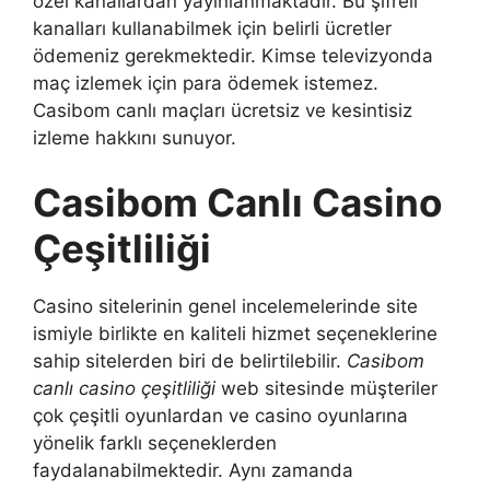
özel kanallardan yayınlanmaktadır. Bu şifreli
kanalları kullanabilmek için belirli ücretler
ödemeniz gerekmektedir. Kimse televizyonda
maç izlemek için para ödemek istemez.
Casibom canlı maçları ücretsiz ve kesintisiz
izleme hakkını sunuyor.
Casibom Canlı Casino
Çeşitliliği
Casino sitelerinin genel incelemelerinde site
ismiyle birlikte en kaliteli hizmet seçeneklerine
sahip sitelerden biri de belirtilebilir.
Casibom
canlı casino çeşitliliği
web sitesinde müşteriler
çok çeşitli oyunlardan ve casino oyunlarına
yönelik farklı seçeneklerden
faydalanabilmektedir. Aynı zamanda