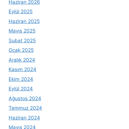
Haziran 2026
Eylül 2025
Haziran 2025
Mayıs 2025
Şubat 2025
Ocak 2025
Aralık 2024
Kasım 2024
Ekim 2024
Eylül 2024
Ağustos 2024
Temmuz 2024
Haziran 2024
Mayıs 2024