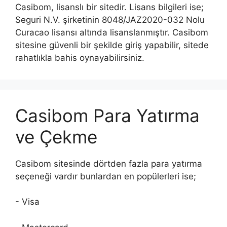
Casibom, lisanslı bir sitedir. Lisans bilgileri ise;
Seguri N.V. şirketinin 8048/JAZ2020-032 Nolu
Curacao lisansı altında lisanslanmıştır. Casibom
sitesine güvenli bir şekilde giriş yapabilir, sitede
rahatlıkla bahis oynayabilirsiniz.
Casibom Para Yatırma
ve Çekme
Casibom sitesinde dörtden fazla para yatırma
seçeneği vardır bunlardan en popülerleri ise;
- Visa