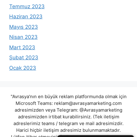
Temmuz 2023
Haziran 2023
Mayıs 2023
Nisan 2023
Mart 2023
Şubat 2023
Ocak 2023
"Avrasya'nın en büyük reklam platformunda olmak için
Microsoft Teams:
reklam@avrasyamarketing.com
adresimizden veya Telegram: @Avrasyamarketing
adresimizden irtibat kurabilirsiniz. (Tek iletişim
adreslerimiz teams / telegram ve mail adresimizdir.
Harici hiçbir iletişim adresimiz bulunmamaktadır.
Lütfen itibar etmeyiniz.) Türkiye yasalarına göre 7258