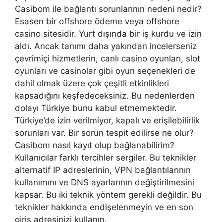
Casibom ile bağlantı sorunlarının nedeni nedir?
Esasen bir offshore ödeme veya offshore
casino sitesidir. Yurt dışında bir iş kurdu ve izin
aldı. Ancak tanımı daha yakından incelerseniz
çevrimiçi hizmetlerin, canlı casino oyunları, slot
oyunları ve casinolar gibi oyun seçenekleri de
dahil olmak üzere çok çeşitli etkinlikleri
kapsadığını keşfedeceksiniz. Bu nedenlerden
dolayı Türkiye bunu kabul etmemektedir.
Türkiye’de izin verilmiyor, kapalı ve erişilebilirlik
sorunları var. Bir sorun tespit edilirse ne olur?
Casibom nasıl kayıt olup bağlanabilirim?
Kullanıcılar farklı tercihler sergiler. Bu teknikler
alternatif IP adreslerinin, VPN bağlantılarının
kullanımını ve DNS ayarlarının değiştirilmesini
kapsar. Bu iki teknik yöntem gerekli değildir. Bu
teknikler hakkında endişelenmeyin ve en son
giriş adresinizi kullanın.