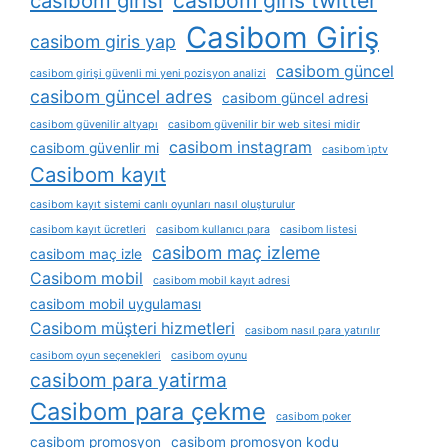
casibom girisi
Casibom Giriş
casibom giris yap
casibom güncel
casibom girişi güvenli mi yeni pozisyon analizi
casibom güncel adres
casibom güncel adresi
casibom güvenilir altyapı
casibom güvenilir bir web sitesi midir
casibom instagram
casibom güvenlir mi
casibom i̇ptv
Casibom kayıt
casibom kayıt sistemi canlı oyunları nasıl oluşturulur
casibom kayıt ücretleri
casibom kullanıcı para
casibom listesi
casibom maç izleme
casibom maç izle
Casibom mobil
casibom mobil kayıt adresi
casibom mobil uygulaması
Casibom müşteri hizmetleri
casibom nasıl para yatırılır
casibom oyun seçenekleri
casibom oyunu
casibom para yatirma
Casibom para çekme
casibom poker
casibom promosyon
casibom promosyon kodu