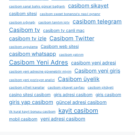
casibom sikayet
casibom sanal bahis güncel bağlantı
casibom sitesi
casibom sweet bonanza'sı nasıl oynanır
casibom telegram
casibom sığınağı
casibom tanıtım iptv
Casibom tv
casibom tv canli maç
Casibom Twitter
casibom tv izle
Casibom web sitesi
casibom uygulama
casibom whatsapp
casibom yatırım
Casibom Yeni Adres
casibom yeni adresi
Casibom yeni giriş
casibom yeni adresine güvenebilir miyim
Casibom üyelik
casibom yeni pozisyon analizi
casibom şifreli kanallar
casibom şikayet sayfası
casibom şikâyeti
casino sitesi casibom
giris adresi casibom
giris casibom
giris yap casibom
güncel adresi casibom
kayit casibom
i̇lk kural kayıt bonusu casibom
yeni adresi casibom
mobil casibom