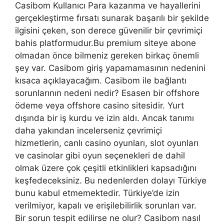
Casibom Kullanıcı Para kazanma ve hayallerini
gerçekleştirme fırsatı sunarak başarılı bir şekilde
ilgisini çeken, son derece güvenilir bir çevrimiçi
bahis platformudur.Bu premium siteye abone
olmadan önce bilmeniz gereken birkaç önemli
şey var. Casibom giriş yapamamasının nedenini
kısaca açıklayacağım. Casibom ile bağlantı
sorunlarının nedeni nedir? Esasen bir offshore
ödeme veya offshore casino sitesidir. Yurt
dışında bir iş kurdu ve izin aldı. Ancak tanımı
daha yakından incelerseniz çevrimiçi
hizmetlerin, canlı casino oyunları, slot oyunları
ve casinolar gibi oyun seçenekleri de dahil
olmak üzere çok çeşitli etkinlikleri kapsadığını
keşfedeceksiniz. Bu nedenlerden dolayı Türkiye
bunu kabul etmemektedir. Türkiye’de izin
verilmiyor, kapalı ve erişilebilirlik sorunları var.
Bir sorun tespit edilirse ne olur? Casibom nasıl