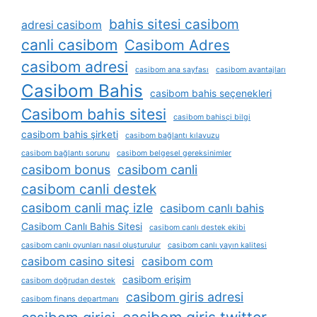
bahis sitesi casibom
adresi casibom
canli casibom
Casibom Adres
casibom adresi
casibom ana sayfası
casibom avantajları
Casibom Bahis
casibom bahis seçenekleri
Casibom bahis sitesi
casibom bahisçi bilgi
casibom bahis şirketi
casibom bağlantı kılavuzu
casibom bağlantı sorunu
casibom belgesel gereksinimler
casibom bonus
casibom canli
casibom canli destek
casibom canli maç izle
casibom canlı bahis
Casibom Canlı Bahis Sitesi
casibom canlı destek ekibi
casibom canlı oyunları nasıl oluşturulur
casibom canlı yayın kalitesi
casibom casino sitesi
casibom com
casibom erişim
casibom doğrudan destek
casibom giris adresi
casibom finans departmanı
casibom giris twitter