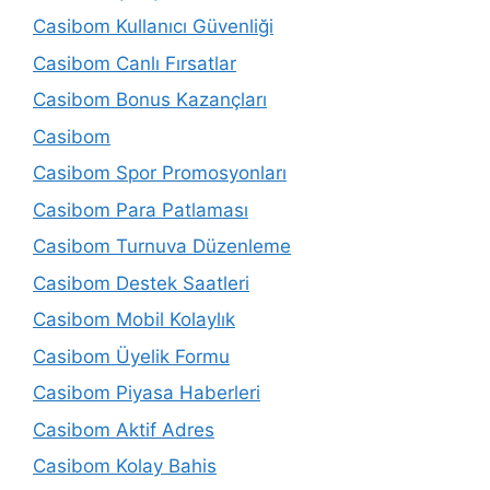
Casibom Kullanıcı Güvenliği
Casibom Canlı Fırsatlar
Casibom Bonus Kazançları
Casibom
Casibom Spor Promosyonları
Casibom Para Patlaması
Casibom Turnuva Düzenleme
Casibom Destek Saatleri
Casibom Mobil Kolaylık
Casibom Üyelik Formu
Casibom Piyasa Haberleri
Casibom Aktif Adres
Casibom Kolay Bahis