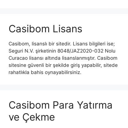
Casibom Lisans
Casibom, lisanslı bir sitedir. Lisans bilgileri ise;
Seguri N.V. şirketinin 8048/JAZ2020-032 Nolu
Curacao lisansı altında lisanslanmıştır. Casibom
sitesine güvenli bir şekilde giriş yapabilir, sitede
rahatlıkla bahis oynayabilirsiniz.
Casibom Para Yatırma
ve Çekme