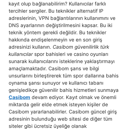
kayıt olup bağlanabilirim? Kullanıcılar farklı
tercihler sergiler. Bu teknikler alternatif IP
adreslerinin, VPN bağlantılarının kullanımını ve
DNS ayarlarının değiştirilmesini kapsar. Bu iki
teknik yöntem gerekli değildir. Bu teknikler
hakkında endişelenmeyin ve en son giriş
adresinizi kullanın.
Casibom güvenilirlik türk
kullanıcılar
spor bahisleri ve casino oyunları
sunarak kullanıcılarını isteklerine yaklaştırmayı
amaçlamaktadır. Casibom şans ve bilgi
unsurlarını birleştirerek tüm spor dallarına bahis
oynama şansı sunuyor ve kullanıcı tabanı
genişledikçe güvenilir bahis hizmetleri sunmaya
Casibom
devam ediyor. Kayıt olmak ve önemli
miktarda gelir elde etmek isteyen kişiler de
Casibom yararlanabilirler. Casibom güncel giriş
adresinin bulunduğu web sitesi de diğer tüm
siteler gibi ücretsiz üyeliğe olanak