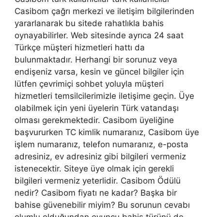
Casibom çağrı merkezi ve iletişim bilgilerinden
yararlanarak bu sitede rahatlıkla bahis
oynayabilirler. Web sitesinde ayrıca 24 saat
Türkçe müşteri hizmetleri hattı da
bulunmaktadır. Herhangi bir sorunuz veya
endişeniz varsa, kesin ve güncel bilgiler için
lütfen çevrimiçi sohbet yoluyla müşteri
hizmetleri temsilcilerimizle iletişime geçin. Üye
olabilmek için yeni üyelerin Türk vatandaşı
olması gerekmektedir. Casibom üyeliğine
başvururken TC kimlik numaranız, Casibom üye
işlem numaranız, telefon numaranız, e-posta
adresiniz, ev adresiniz gibi bilgileri vermeniz
istenecektir. Siteye üye olmak için gerekli
bilgileri vermeniz yeterlidir. Casibom Ödülü
nedir? Casibom fiyatı ne kadar? Başka bir
bahise güvenebilir miyim? Bu sorunun cevabı