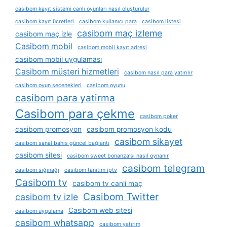
casibom kayıt sistemi canlı oyunları nasıl oluşturulur
casibom kayıt ücretleri
casibom kullanıcı para
casibom listesi
casibom maç izleme
casibom maç izle
Casibom mobil
casibom mobil kayıt adresi
casibom mobil uygulaması
Casibom müşteri hizmetleri
casibom nasıl para yatırılır
casibom oyun seçenekleri
casibom oyunu
casibom para yatirma
Casibom para çekme
casibom poker
casibom promosyon
casibom promosyon kodu
casibom sikayet
casibom sanal bahis güncel bağlantı
casibom sitesi
casibom sweet bonanza'sı nasıl oynanır
casibom telegram
casibom sığınağı
casibom tanıtım iptv
Casibom tv
casibom tv canli maç
Casibom Twitter
casibom tv izle
Casibom web sitesi
casibom uygulama
casibom whatsapp
casibom yatırım