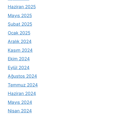
Haziran 2025
Mayıs 2025
Şubat 2025
Ocak 2025
Aralık 2024
Kasım 2024
Ekim 2024
Eylül 2024
Ağustos 2024
Temmuz 2024
Haziran 2024
Mayıs 2024
Nisan 2024