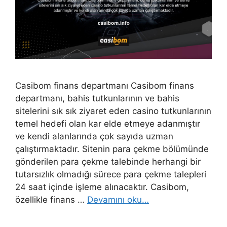
Casibom finans departmanı Casibom finans
departmanı, bahis tutkunlarının ve bahis
sitelerini sık sık ziyaret eden casino tutkunlarının
temel hedefi olan kar elde etmeye adanmıştır
ve kendi alanlarında çok sayıda uzman
çalıştırmaktadır. Sitenin para çekme bölümünde
gönderilen para çekme talebinde herhangi bir
tutarsızlık olmadığı sürece para çekme talepleri
24 saat içinde işleme alınacaktır. Casibom,
özellikle finans …
Devamını oku…