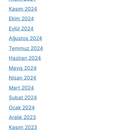
Kasım 2024
Ekim 2024
Eylül 2024
Ağustos 2024
Temmuz 2024
Haziran 2024
Mayıs 2024
Nisan 2024
Mart 2024
Şubat 2024
Ocak 2024
Aralık 2023
Kasım 2023