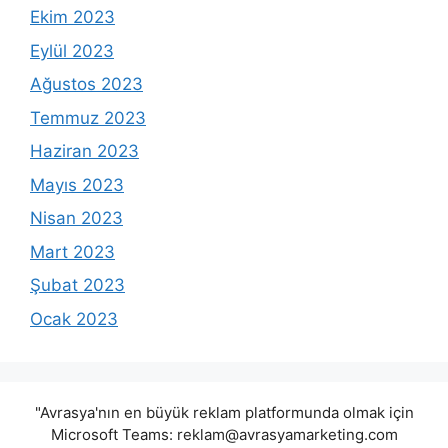
Ekim 2023
Eylül 2023
Ağustos 2023
Temmuz 2023
Haziran 2023
Mayıs 2023
Nisan 2023
Mart 2023
Şubat 2023
Ocak 2023
"Avrasya'nın en büyük reklam platformunda olmak için
Microsoft Teams:
reklam@avrasyamarketing.com