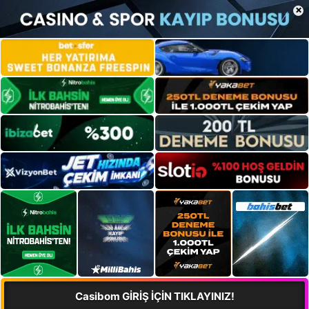
×
Casibom GİRİŞ İÇİN TIKLAYINIZ!