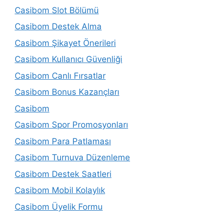
Casibom Slot Bölümü
Casibom Destek Alma
Casibom Şikayet Önerileri
Casibom Kullanıcı Güvenliği
Casibom Canlı Fırsatlar
Casibom Bonus Kazançları
Casibom
Casibom Spor Promosyonları
Casibom Para Patlaması
Casibom Turnuva Düzenleme
Casibom Destek Saatleri
Casibom Mobil Kolaylık
Casibom Üyelik Formu