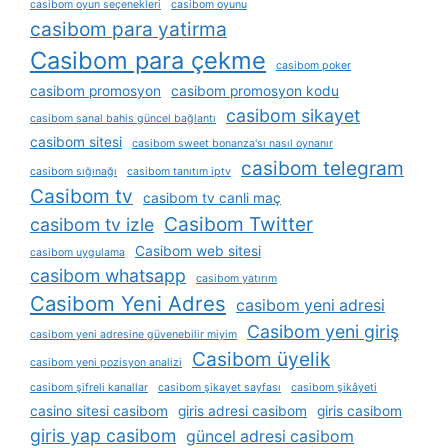
casibom oyun seçenekleri
casibom oyunu
casibom para yatirma
Casibom para çekme
casibom poker
casibom promosyon
casibom promosyon kodu
casibom sikayet
casibom sanal bahis güncel bağlantı
casibom sitesi
casibom sweet bonanza'sı nasıl oynanır
casibom telegram
casibom sığınağı
casibom tanıtım iptv
Casibom tv
casibom tv canli maç
Casibom Twitter
casibom tv izle
Casibom web sitesi
casibom uygulama
casibom whatsapp
casibom yatırım
Casibom Yeni Adres
casibom yeni adresi
Casibom yeni giriş
casibom yeni adresine güvenebilir miyim
Casibom üyelik
casibom yeni pozisyon analizi
casibom şifreli kanallar
casibom şikayet sayfası
casibom şikâyeti
casino sitesi casibom
giris adresi casibom
giris casibom
giris yap casibom
güncel adresi casibom