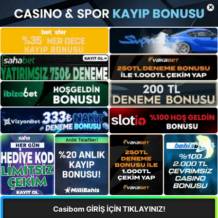
×
Casibom GİRİŞ İÇİN TIKLAYINIZ!