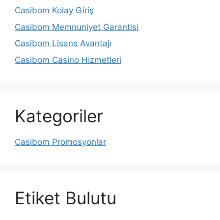
Casibom Kolay Giriş
Casibom Memnuniyet Garantisi
Casibom Lisans Avantajı
Casibom Casino Hizmetleri
Kategoriler
Casibom Promosyonlar
Etiket Bulutu