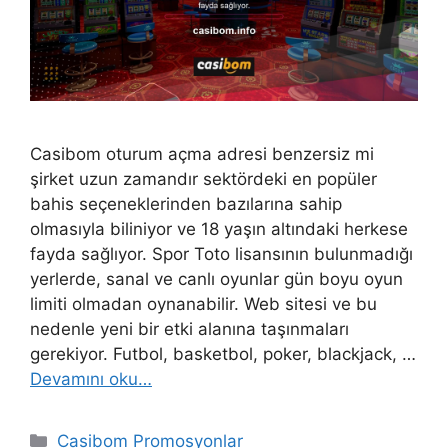
Casibom oturum açma adresi benzersiz mi
şirket uzun zamandır sektördeki en popüler
bahis seçeneklerinden bazılarına sahip
olmasıyla biliniyor ve 18 yaşın altındaki herkese
fayda sağlıyor. Spor Toto lisansının bulunmadığı
yerlerde, sanal ve canlı oyunlar gün boyu oyun
limiti olmadan oynanabilir. Web sitesi ve bu
nedenle yeni bir etki alanına taşınmaları
gerekiyor. Futbol, ​​basketbol, ​​poker, blackjack, …
Devamını oku…
Kategoriler
Casibom Promosyonlar