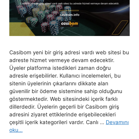
Casibom yeni bir giriş adresi vardı web sitesi bu
adreste hizmet vermeye devam edecektir.
Üyeler platforma istedikleri zaman doğru
adresle erişebilirler. Kullanıcı incelemeleri, bu
sitenin üyelerinin çıkarlarını dikkate alan
güvenilir bir ödeme sistemine sahip olduğunu
göstermektedir. Web sitesindeki içerik farklı
dillerdedir. Üyelerin geçerli bir Casibom giriş
adresini ziyaret ettiklerinde erişebilecekleri
çeşitli içerik kategorileri vardır. Canlı …
Devamını
oku…