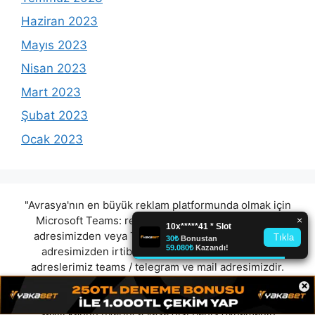
Haziran 2023
Mayıs 2023
Nisan 2023
Mart 2023
Şubat 2023
Ocak 2023
"Avrasya'nın en büyük reklam platformunda olmak için
Microsoft Teams:
reklam@avrasyamarketing.com
adresimizden veya Telegram: @Avrasyamarketing
adresimizden irtibat kurabilirsiniz. (Tek iletişim
adreslerimiz teams / telegram ve mail adresimizdir.
Harici hiçbir iletişim adresimiz bulunmamaktadır.
×
Lütfen itibar etmeyiniz.) Türkiye yasalarına göre 7258
sayılı kanun uyarınca yasa dışı bahis oynamanın