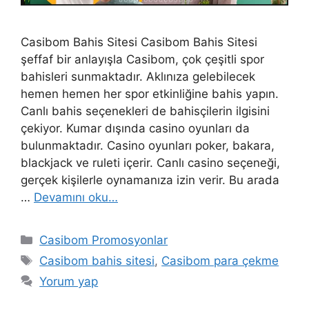
Casibom Bahis Sitesi Casibom Bahis Sitesi
şeffaf bir anlayışla Casibom, çok çeşitli spor
bahisleri sunmaktadır. Aklınıza gelebilecek
hemen hemen her spor etkinliğine bahis yapın.
Canlı bahis seçenekleri de bahisçilerin ilgisini
çekiyor. Kumar dışında casino oyunları da
bulunmaktadır. Casino oyunları poker, bakara,
blackjack ve ruleti içerir. Canlı casino seçeneği,
gerçek kişilerle oynamanıza izin verir. Bu arada
…
Devamını oku…
Kategoriler
Casibom Promosyonlar
Etiketler
Casibom bahis sitesi
,
Casibom para çekme
Yorum yap