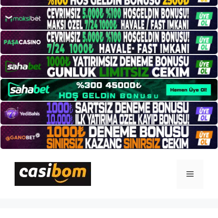
İçeriğe
atla
Menü