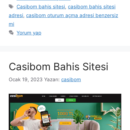
Etiketler
Casibom bahis sitesi
,
casibom bahis sitesi
adresi
,
casibom oturum açma adresi benzersiz
mi
Yorum yap
Casibom Bahis Sitesi
Ocak 19, 2023
Yazarı:
casibom