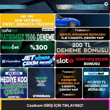
×
Casibom GİRİŞ İÇİN TIKLAYINIZ!