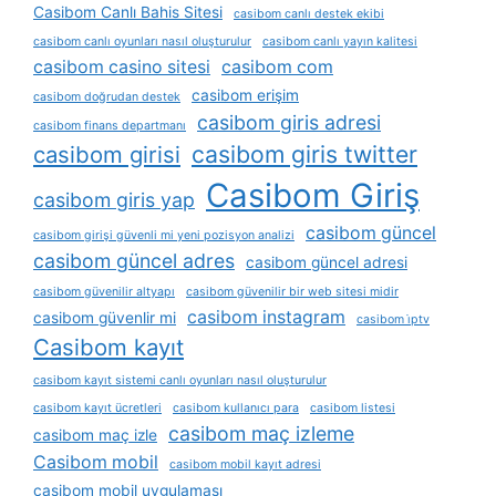
Casibom Canlı Bahis Sitesi
casibom canlı destek ekibi
casibom canlı oyunları nasıl oluşturulur
casibom canlı yayın kalitesi
casibom casino sitesi
casibom com
casibom erişim
casibom doğrudan destek
casibom giris adresi
casibom finans departmanı
casibom giris twitter
casibom girisi
Casibom Giriş
casibom giris yap
casibom güncel
casibom girişi güvenli mi yeni pozisyon analizi
casibom güncel adres
casibom güncel adresi
casibom güvenilir altyapı
casibom güvenilir bir web sitesi midir
casibom instagram
casibom güvenlir mi
casibom i̇ptv
Casibom kayıt
casibom kayıt sistemi canlı oyunları nasıl oluşturulur
casibom kayıt ücretleri
casibom kullanıcı para
casibom listesi
casibom maç izleme
casibom maç izle
Casibom mobil
casibom mobil kayıt adresi
casibom mobil uygulaması