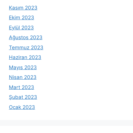
Kasım 2023
Ekim 2023
Eylül 2023
Ağustos 2023
Temmuz 2023
Haziran 2023
Mayıs 2023
Nisan 2023
Mart 2023
Şubat 2023
Ocak 2023