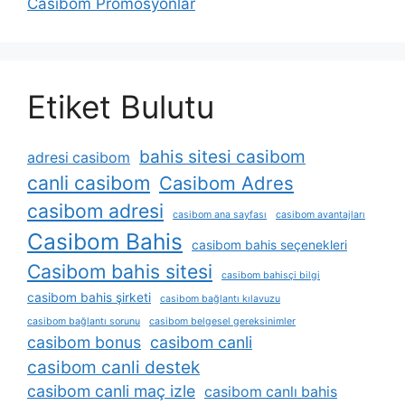
Casibom Promosyonlar
Etiket Bulutu
bahis sitesi casibom
adresi casibom
canli casibom
Casibom Adres
casibom adresi
casibom ana sayfası
casibom avantajları
Casibom Bahis
casibom bahis seçenekleri
Casibom bahis sitesi
casibom bahisçi bilgi
casibom bahis şirketi
casibom bağlantı kılavuzu
casibom bağlantı sorunu
casibom belgesel gereksinimler
casibom bonus
casibom canli
casibom canli destek
casibom canli maç izle
casibom canlı bahis