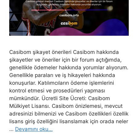
Casibom şikayet önerileri Casibom hakkında
şikayetler ve öneriler için bir forum açtığımda,
genellikle ödemeler hakkında yorumlar alıyorum.
Genellikle paraları ve iş hikayeleri hakkında
konuşurlar. Katılımcıların ödeme işlemlerini
kontrol etmesi ve prosedürleri yapması
mümkündür. Ücretli Site Ücreti: Casibom
Mülkiyet Lisansı. Casibom önizlemesi, mevcut
adresinizi bilmenizi ve Casibom özellikleri özellik
lisans giriş özelliğini lisanslamak için orada neler
…
Devamını oku…