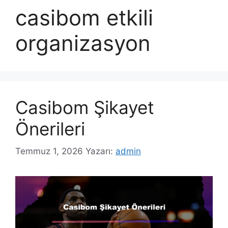
casibom etkili
organizasyon
Casibom Şikayet
Önerileri
Temmuz 1, 2026
Yazarı:
admin