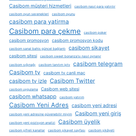
Casibom müşteri hizmetleri
casibom nasıl para yatırılır
casibom oyun seçenekleri
casibom oyunu
casibom para yatirma
Casibom para çekme
casibom poker
casibom promosyon
casibom promosyon kodu
casibom sikayet
casibom sanal bahis güncel bağlantı
casibom sitesi
casibom sweet bonanza'sı nasıl oynanır
casibom telegram
casibom sığınağı
casibom tanıtım iptv
Casibom tv
casibom tv canli maç
Casibom Twitter
casibom tv izle
Casibom web sitesi
casibom uygulama
casibom whatsapp
casibom yatırım
Casibom Yeni Adres
casibom yeni adresi
Casibom yeni giriş
casibom yeni adresine güvenebilir miyim
Casibom üyelik
casibom yeni pozisyon analizi
casibom şifreli kanallar
casibom şikayet sayfası
casibom şikâyeti