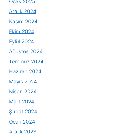
Ocak 2025
Aralık 2024
Kasım 2024
Ekim 2024
Eylül 2024
Ağustos 2024
Temmuz 2024
Haziran 2024
Mayıs 2024
Nisan 2024
Mart 2024
Şubat 2024
Ocak 2024
Aralık 2023