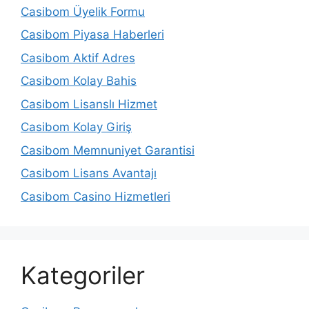
Casibom Üyelik Formu
Casibom Piyasa Haberleri
Casibom Aktif Adres
Casibom Kolay Bahis
Casibom Lisanslı Hizmet
Casibom Kolay Giriş
Casibom Memnuniyet Garantisi
Casibom Lisans Avantajı
Casibom Casino Hizmetleri
Kategoriler