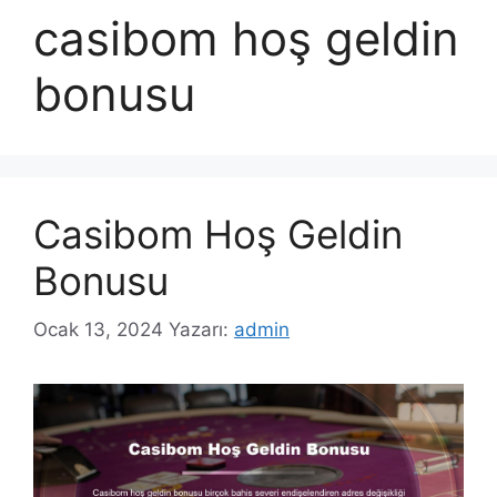
casibom hoş geldin
bonusu
Casibom Hoş Geldin
Bonusu
Ocak 13, 2024
Yazarı:
admin