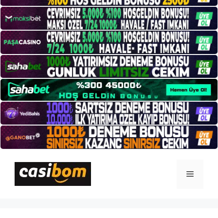
İçeriğe
atla
Menü