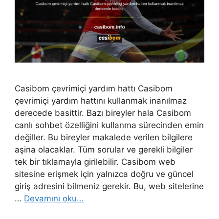
Casibom çevrimiçi yardım hattı Casibom
çevrimiçi yardım hattını kullanmak inanılmaz
derecede basittir. Bazı bireyler hala Casibom
canlı sohbet özelliğini kullanma sürecinden emin
değiller. Bu bireyler makalede verilen bilgilere
aşina olacaklar. Tüm sorular ve gerekli bilgiler
tek bir tıklamayla girilebilir. Casibom web
sitesine erişmek için yalnızca doğru ve güncel
giriş adresini bilmeniz gerekir. Bu, web sitelerine
…
Devamını oku…