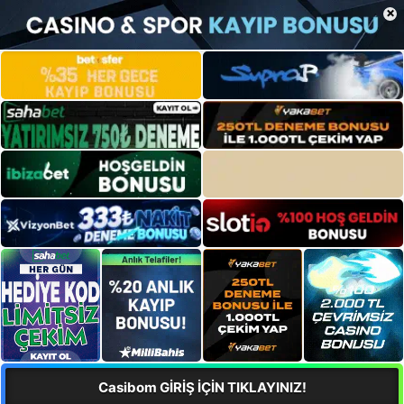
×
Casibom GİRİŞ İÇİN TIKLAYINIZ!