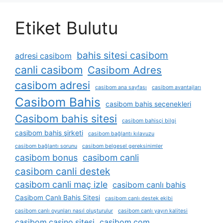
Etiket Bulutu
bahis sitesi casibom
adresi casibom
canli casibom
Casibom Adres
casibom adresi
casibom ana sayfası
casibom avantajları
Casibom Bahis
casibom bahis seçenekleri
Casibom bahis sitesi
casibom bahisçi bilgi
casibom bahis şirketi
casibom bağlantı kılavuzu
casibom bağlantı sorunu
casibom belgesel gereksinimler
casibom bonus
casibom canli
casibom canli destek
casibom canli maç izle
casibom canlı bahis
Casibom Canlı Bahis Sitesi
casibom canlı destek ekibi
casibom canlı oyunları nasıl oluşturulur
casibom canlı yayın kalitesi
casibom casino sitesi
casibom com