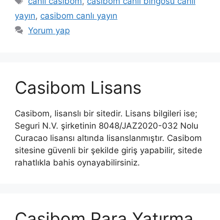
canli casibom
,
casibom canlı bingosu canlı
yayın
,
casibom canlı yayın
Yorum yap
Casibom Lisans
Casibom, lisanslı bir sitedir. Lisans bilgileri ise;
Seguri N.V. şirketinin 8048/JAZ2020-032 Nolu
Curacao lisansı altında lisanslanmıştır. Casibom
sitesine güvenli bir şekilde giriş yapabilir, sitede
rahatlıkla bahis oynayabilirsiniz.
Casibom Para Yatırma