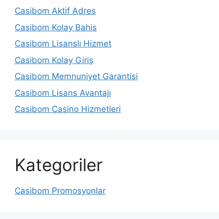
Casibom Aktif Adres
Casibom Kolay Bahis
Casibom Lisanslı Hizmet
Casibom Kolay Giriş
Casibom Memnuniyet Garantisi
Casibom Lisans Avantajı
Casibom Casino Hizmetleri
Kategoriler
Casibom Promosyonlar