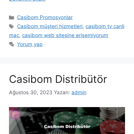
Kategoriler
Casibom Promosyonlar
Etiketler
Casibom müşteri hizmetleri
,
casibom tv canli
maç
,
casibom web sitesine erişemiyorum
Yorum yap
Casibom Distribütör
Ağustos 30, 2023
Yazarı:
admin