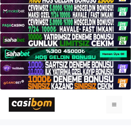
İçeriğe
atla
Menü