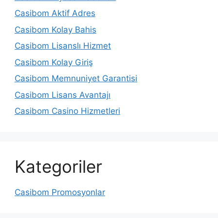
Casibom Aktif Adres
Casibom Kolay Bahis
Casibom Lisanslı Hizmet
Casibom Kolay Giriş
Casibom Memnuniyet Garantisi
Casibom Lisans Avantajı
Casibom Casino Hizmetleri
Kategoriler
Casibom Promosyonlar