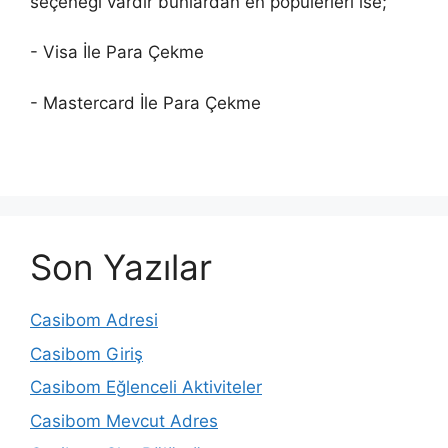
seçeneği vardır bunlardan en popülerleri ise;
- Visa İle Para Çekme
- Mastercard İle Para Çekme
Son Yazılar
Casibom Adresi
Casibom Giriş
Casibom Eğlenceli Aktiviteler
Casibom Mevcut Adres