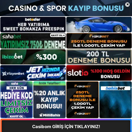
×
Casibom GİRİŞ İÇİN TIKLAYINIZ!