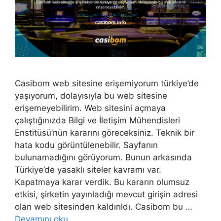
Casibom web sitesine erişemiyorum türkiye’de
yaşıyorum, dolayısıyla bu web sitesine
erişemeyebilirim. Web sitesini açmaya
çalıştığınızda Bilgi ve İletişim Mühendisleri
Enstitüsü’nün kararını göreceksiniz. Teknik bir
hata kodu görüntülenebilir. Sayfanın
bulunamadığını görüyorum. Bunun arkasında
Türkiye’de yasaklı siteler kavramı var.
Kapatmaya karar verdik. Bu kararın olumsuz
etkisi, şirketin yayınladığı mevcut girişin adresi
olan web sitesinden kaldırıldı. Casibom bu …
Devamını oku…