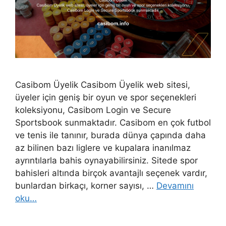
Casibom Üyelik Casibom Üyelik web sitesi,
üyeler için geniş bir oyun ve spor seçenekleri
koleksiyonu, Casibom Login ve Secure
Sportsbook sunmaktadır. Casibom en çok futbol
ve tenis ile tanınır, burada dünya çapında daha
az bilinen bazı liglere ve kupalara inanılmaz
ayrıntılarla bahis oynayabilirsiniz. Sitede spor
bahisleri altında birçok avantajlı seçenek vardır,
bunlardan birkaçı, korner sayısı, …
Devamını
oku…