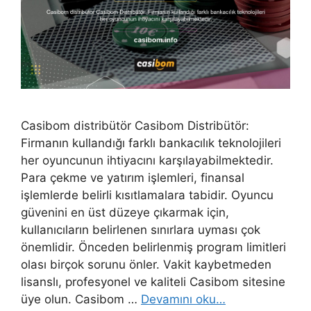
Casibom distribütör Casibom Distribütör:
Firmanın kullandığı farklı bankacılık teknolojileri
her oyuncunun ihtiyacını karşılayabilmektedir.
Para çekme ve yatırım işlemleri, finansal
işlemlerde belirli kısıtlamalara tabidir. Oyuncu
güvenini en üst düzeye çıkarmak için,
kullanıcıların belirlenen sınırlara uyması çok
önemlidir. Önceden belirlenmiş program limitleri
olası birçok sorunu önler. Vakit kaybetmeden
lisanslı, profesyonel ve kaliteli Casibom sitesine
üye olun. Casibom …
Devamını oku…