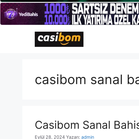
İçeriğe
atla
casibom sanal ba
Casibom Sanal Bahis
Eylül 28, 2024
Yazarı:
admin