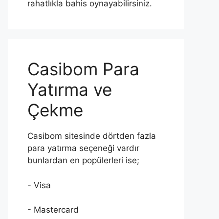
rahatlıkla bahis oynayabilirsiniz.
Casibom Para
Yatırma ve
Çekme
Casibom sitesinde dörtden fazla
para yatırma seçeneği vardır
bunlardan en popülerleri ise;
- Visa
- Mastercard