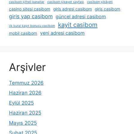
casibom şifreli kanallar
casibom şikayet sayfası
casibom şikâyeti
casino sitesi casibom
giris adresi casibom
giris casibom
giris yap casibom
güncel adresi casibom
kayit casibom
i̇lk kural kayıt bonusu casibom
yeni adresi casibom
mobil casibom
Arşivler
Temmuz 2026
Haziran 2026
Eylül 2025
Haziran 2025
Mayıs 2025
Şubat 2025