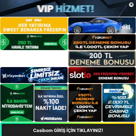
×
Casibom GİRİŞ İÇİN TIKLAYINIZ!