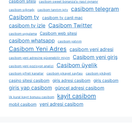
casibom sitesi
casibom sweet bonanza'sı nasıl oynanır
casibom telegram
casibom sığınağı
casibom tanıtım iptv
Casibom tv
casibom tv canli maç
Casibom Twitter
casibom tv izle
Casibom web sitesi
casibom uygulama
casibom whatsapp
casibom yatırım
Casibom Yeni Adres
casibom yeni adresi
Casibom yeni giriş
casibom yeni adresine güvenebilir miyim
Casibom üyelik
casibom yeni pozisyon analizi
casibom şifreli kanallar
casibom şikayet sayfası
casibom şikâyeti
casino sitesi casibom
giris adresi casibom
giris casibom
giris yap casibom
güncel adresi casibom
kayit casibom
i̇lk kural kayıt bonusu casibom
yeni adresi casibom
mobil casibom