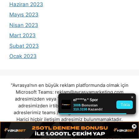
Haziran 2023
Mayıs 2023
Nisan 2023
Mart 2023
Şubat 2023
Ocak 2023
"Avrasya'nın en büyük reklam platformunda olmak için
Microsoft Teams:
reklam@avrasyamarketing.com
adresimizden veya Telegram: @Avrasyamarketing
adresimizden irtibat kurabilirsiniz. (Tek iletişim
adreslerimiz teams / telegram ve mail adresimizdir.
Harici hiçbir iletişim adresimiz bulunmamaktadır.
×
Lütfen itibar etmeyiniz.) Türkiye yasalarına göre 7258
sayılı kanun uyarınca yasa dışı bahis oynamanın