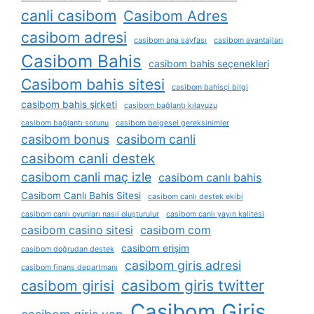
canli casibom
Casibom Adres
casibom adresi
casibom ana sayfası
casibom avantajları
Casibom Bahis
casibom bahis seçenekleri
Casibom bahis sitesi
casibom bahisçi bilgi
casibom bahis şirketi
casibom bağlantı kılavuzu
casibom bağlantı sorunu
casibom belgesel gereksinimler
casibom bonus
casibom canli
casibom canli destek
casibom canli maç izle
casibom canlı bahis
Casibom Canlı Bahis Sitesi
casibom canlı destek ekibi
casibom canlı oyunları nasıl oluşturulur
casibom canlı yayın kalitesi
casibom casino sitesi
casibom com
casibom erişim
casibom doğrudan destek
casibom giris adresi
casibom finans departmanı
casibom giris twitter
casibom girisi
Casibom Giriş