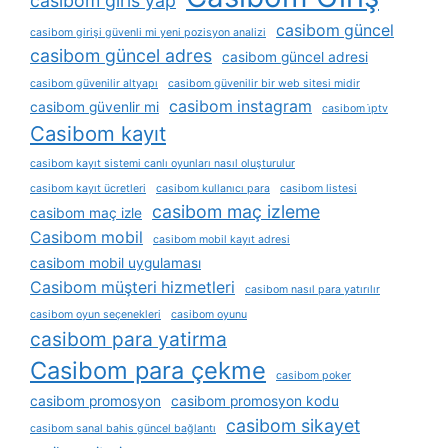
casibom giris yap
casibom güncel
casibom girişi güvenli mi yeni pozisyon analizi
casibom güncel adres
casibom güncel adresi
casibom güvenilir altyapı
casibom güvenilir bir web sitesi midir
casibom instagram
casibom güvenlir mi
casibom i̇ptv
Casibom kayıt
casibom kayıt sistemi canlı oyunları nasıl oluşturulur
casibom kayıt ücretleri
casibom kullanıcı para
casibom listesi
casibom maç izleme
casibom maç izle
Casibom mobil
casibom mobil kayıt adresi
casibom mobil uygulaması
Casibom müşteri hizmetleri
casibom nasıl para yatırılır
casibom oyun seçenekleri
casibom oyunu
casibom para yatirma
Casibom para çekme
casibom poker
casibom promosyon
casibom promosyon kodu
casibom sikayet
casibom sanal bahis güncel bağlantı