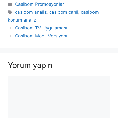
Kategoriler
Casibom Promosyonlar
Etiketler
casibom analiz
,
casibom canli
,
casibom
konum analiz
Casibom TV Uygulaması
Casibom Mobil Versiyonu
Yorum yapın
Yorum