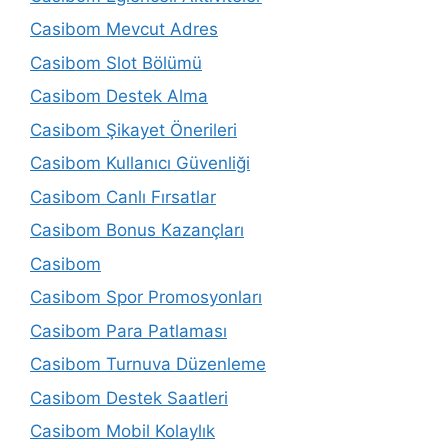
Casibom Mevcut Adres
Casibom Slot Bölümü
Casibom Destek Alma
Casibom Şikayet Önerileri
Casibom Kullanıcı Güvenliği
Casibom Canlı Fırsatlar
Casibom Bonus Kazançları
Casibom
Casibom Spor Promosyonları
Casibom Para Patlaması
Casibom Turnuva Düzenleme
Casibom Destek Saatleri
Casibom Mobil Kolaylık