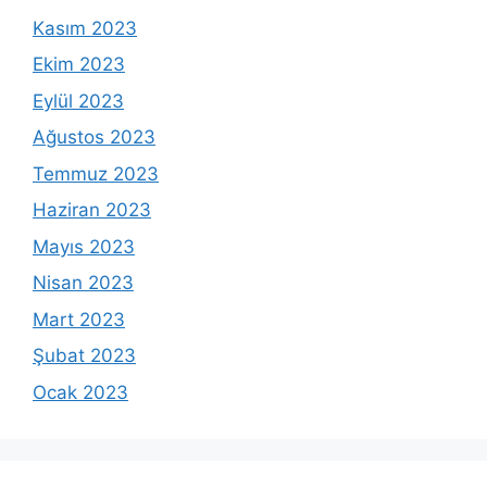
Kasım 2023
Ekim 2023
Eylül 2023
Ağustos 2023
Temmuz 2023
Haziran 2023
Mayıs 2023
Nisan 2023
Mart 2023
Şubat 2023
Ocak 2023