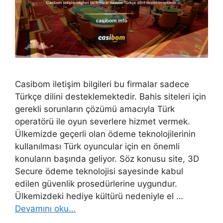
Casibom iletişim bilgileri bu firmalar sadece
Türkçe dilini desteklemektedir. Bahis siteleri için
gerekli sorunların çözümü amacıyla Türk
operatörü ile oyun severlere hizmet vermek.
Ülkemizde geçerli olan ödeme teknolojilerinin
kullanılması Türk oyuncular için en önemli
konuların başında geliyor. Söz konusu site, 3D
Secure ödeme teknolojisi sayesinde kabul
edilen güvenlik prosedürlerine uygundur.
Ülkemizdeki hediye kültürü nedeniyle el …
Devamını oku…