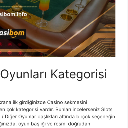
yunları Kategorisi
rana ilk girdiğinizde Casino sekmesini
n çok kategorisi vardır. Bunları incelerseniz Slots
r / Diğer Oyunlar başlıkları altında birçok seçeneğin
ığınızda, oyun başlığı ve resmi doğrudan