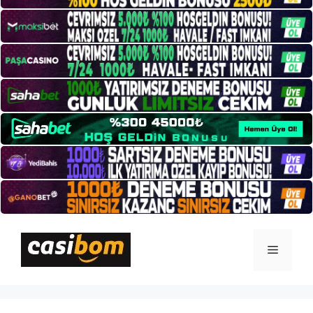
İçeriğe
atla
Menü