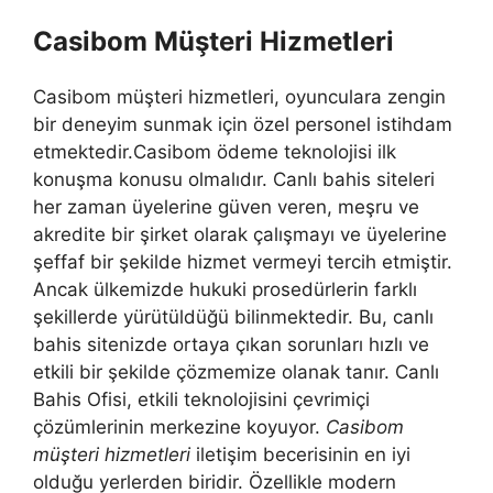
Casibom Müşteri Hizmetleri
Casibom müşteri hizmetleri, oyunculara zengin
bir deneyim sunmak için özel personel istihdam
etmektedir.Casibom ödeme teknolojisi ilk
konuşma konusu olmalıdır. Canlı bahis siteleri
her zaman üyelerine güven veren, meşru ve
akredite bir şirket olarak çalışmayı ve üyelerine
şeffaf bir şekilde hizmet vermeyi tercih etmiştir.
Ancak ülkemizde hukuki prosedürlerin farklı
şekillerde yürütüldüğü bilinmektedir. Bu, canlı
bahis sitenizde ortaya çıkan sorunları hızlı ve
etkili bir şekilde çözmemize olanak tanır. Canlı
Bahis Ofisi, etkili teknolojisini çevrimiçi
çözümlerinin merkezine koyuyor.
Casibom
müşteri hizmetleri
iletişim becerisinin en iyi
olduğu yerlerden biridir. Özellikle modern