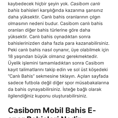
kaybedecek hiçbir şeyin yok.
Casibom canlı
bahis
bahisleri karşılığında kazanma şansınız
daha yüksektir. Canlı bahis oranlarının çılgın
olmasının nedeni budur. Casibom canlı bahis
oranları diğer bahis türlerine göre daha
yüksektir. Canlı bahis oynadıktan sonra
bahislerinizden daha fazla para kazanabilirsiniz.
Peki canlı bahis nasıl oynanır, üye olabilmek için
18 yaşından büyük olmanız gerekmektedir.
Üyelik işlemini tamamladıktan sonra Casibom
kayıt talimatlarını takip edin ve sol üst köşedeki
“Canlı Bahis” sekmesine tıklayın. Açılan sayfada
sadece futbola değil diğer spor müsabakalarına
da bahis oynayabilirsiniz. İsteğe bağlı olarak
ilgilendiğiniz kuponu oluşturabilirsiniz.
Casibom Mobil Bahis E-