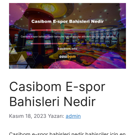
Casibom E-spor
Bahisleri Nedir
Kasım 18, 2023
Yazarı:
admin
Casibom e-spor bahisleri nedir bahisçiler için en