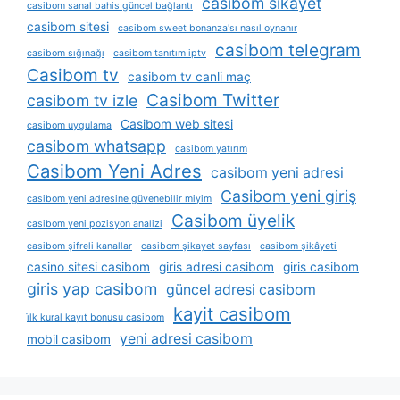
casibom sikayet
casibom sanal bahis güncel bağlantı
casibom sitesi
casibom sweet bonanza'sı nasıl oynanır
casibom telegram
casibom sığınağı
casibom tanıtım iptv
Casibom tv
casibom tv canli maç
Casibom Twitter
casibom tv izle
Casibom web sitesi
casibom uygulama
casibom whatsapp
casibom yatırım
Casibom Yeni Adres
casibom yeni adresi
Casibom yeni giriş
casibom yeni adresine güvenebilir miyim
Casibom üyelik
casibom yeni pozisyon analizi
casibom şifreli kanallar
casibom şikayet sayfası
casibom şikâyeti
casino sitesi casibom
giris adresi casibom
giris casibom
giris yap casibom
güncel adresi casibom
kayit casibom
i̇lk kural kayıt bonusu casibom
yeni adresi casibom
mobil casibom