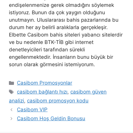
endişelenmenize gerek olmadığını söylemek
istiyoruz. Bunun da çok yaygın olduğunu
unutmayın. Uluslararası bahis pazarlarında bu
durum her ay belirli aralıklarla gerçekleşir.
Elbette Casibom bahis siteleri yabancı sitelerdir
ve bu nedenle BTK-TİB gibi internet
denetleyicileri tarafından sürekli
engellenmektedir. İnsanların bunu büyük bir
sorun olarak görmesini istemiyorum.
Kategoriler
Casibom Promosyonlar
Etiketler
casibom bağlantı hızı
,
casibom güven
analizi
,
casibom promosyon kodu
Casibom VIP
Casibom Hoş Geldin Bonusu