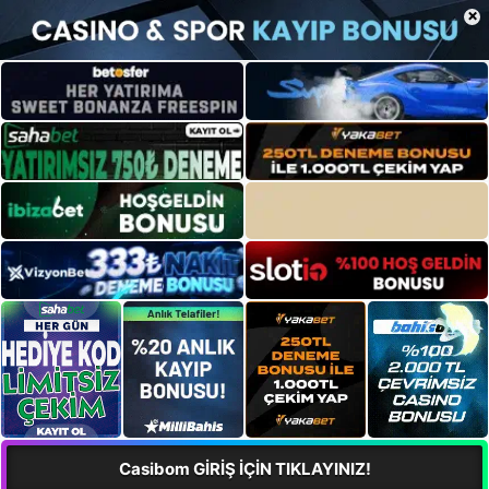
×
Casibom GİRİŞ İÇİN TIKLAYINIZ!