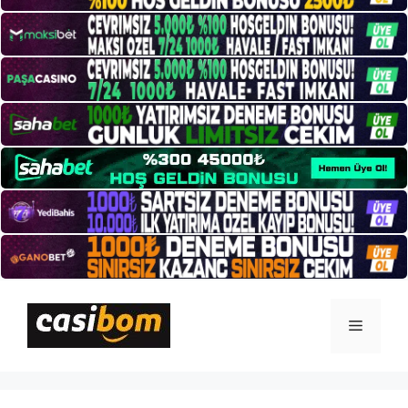
İçeriğe
atla
Menü