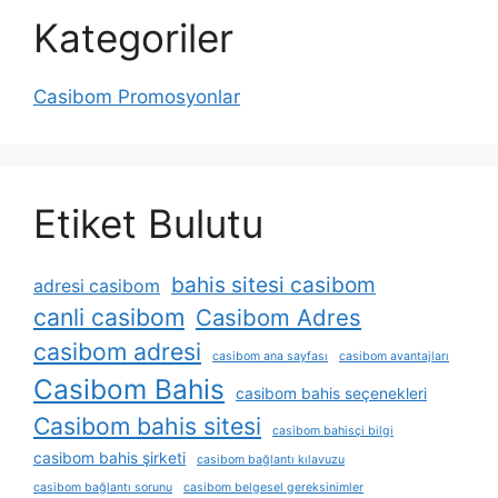
Kategoriler
Casibom Promosyonlar
Etiket Bulutu
bahis sitesi casibom
adresi casibom
canli casibom
Casibom Adres
casibom adresi
casibom ana sayfası
casibom avantajları
Casibom Bahis
casibom bahis seçenekleri
Casibom bahis sitesi
casibom bahisçi bilgi
casibom bahis şirketi
casibom bağlantı kılavuzu
casibom bağlantı sorunu
casibom belgesel gereksinimler