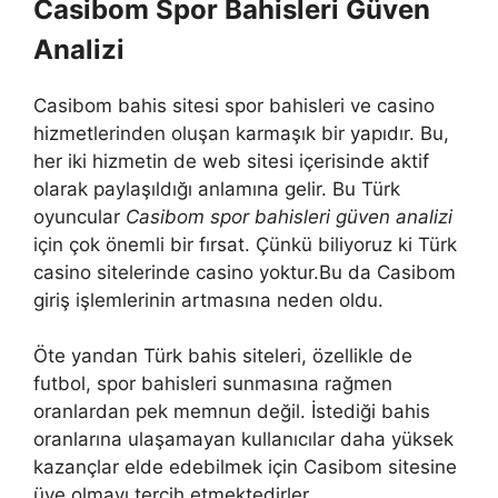
Casibom Spor Bahisleri Güven
Analizi
Casibom bahis sitesi spor bahisleri ve casino
hizmetlerinden oluşan karmaşık bir yapıdır. Bu,
her iki hizmetin de web sitesi içerisinde aktif
olarak paylaşıldığı anlamına gelir. Bu Türk
oyuncular
Casibom spor bahisleri güven analizi
için çok önemli bir fırsat. Çünkü biliyoruz ki Türk
casino sitelerinde casino yoktur.Bu da Casibom
giriş işlemlerinin artmasına neden oldu.
Öte yandan Türk bahis siteleri, özellikle de
futbol, spor bahisleri sunmasına rağmen
oranlardan pek memnun değil. İstediği bahis
oranlarına ulaşamayan kullanıcılar daha yüksek
kazançlar elde edebilmek için Casibom sitesine
üye olmayı tercih etmektedirler.