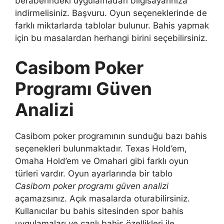
beraberindeki uygulamadan bilgisayarınıza
indirmelisiniz. Başvuru. Oyun seçeneklerinde de
farklı miktarlarda tablolar bulunur. Bahis yapmak
için bu masalardan herhangi birini seçebilirsiniz.
Casibom Poker
Programı Güven
Analizi
Casibom poker programının sunduğu bazı bahis
seçenekleri bulunmaktadır. Texas Hold’em,
Omaha Hold’em ve Omahari gibi farklı oyun
türleri vardır. Oyun ayarlarında bir tablo
Casibom poker programı güven analizi
açamazsınız. Açık masalarda oturabilirsiniz.
Kullanıcılar bu bahis sitesinden spor bahis
uygulamaları ve canlı bahis özellikleri ile