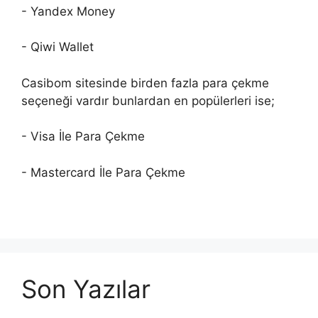
- Yandex Money
- Qiwi Wallet
Casibom sitesinde birden fazla para çekme
seçeneği vardır bunlardan en popülerleri ise;
- Visa İle Para Çekme
- Mastercard İle Para Çekme
Son Yazılar