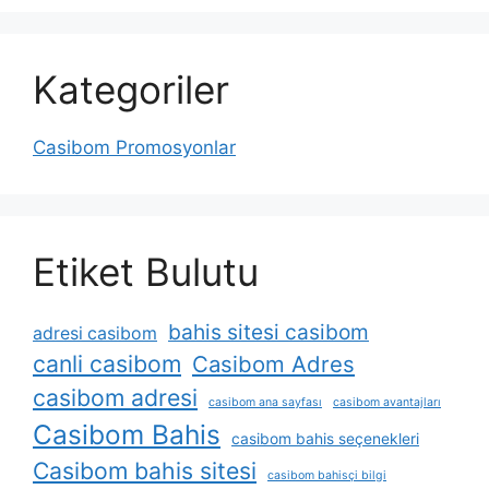
Kategoriler
Casibom Promosyonlar
Etiket Bulutu
bahis sitesi casibom
adresi casibom
canli casibom
Casibom Adres
casibom adresi
casibom ana sayfası
casibom avantajları
Casibom Bahis
casibom bahis seçenekleri
Casibom bahis sitesi
casibom bahisçi bilgi