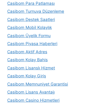
Casibom Para Patlaması
Casibom Turnuva Düzenleme
Casibom Destek Saatleri
Casibom Mobil Kolaylık
Casibom Üyelik Formu
Casibom Piyasa Haberleri
Casibom Aktif Adres
Casibom Kolay Bahis
Casibom Lisanslı Hizmet
Casibom Kolay Giriş
Casibom Memnuniyet Garantisi
Casibom Lisans Avantajı
Casibom Casino Hizmetleri