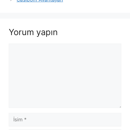
Yorum yapın
Yorum
İsim