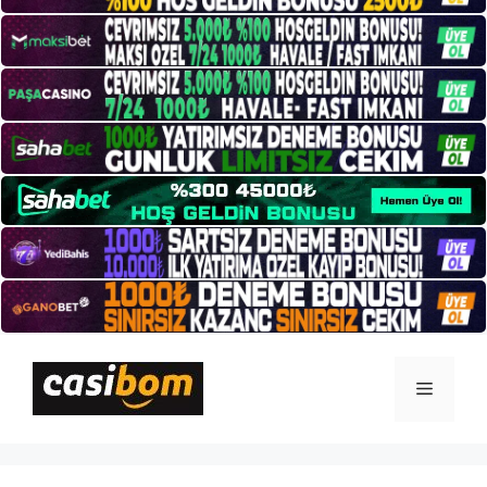
İçeriğe
atla
Menü