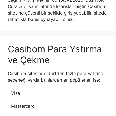
Seguri N.V. şirketinin 8048/JAZ2020-032 Nolu
Curacao lisansı altında lisanslanmıştır. Casibom
sitesine güvenli bir şekilde giriş yapabilir, sitede
rahatlıkla bahis oynayabilirsiniz.
Casibom Para Yatırma
ve Çekme
Casibom sitesinde dörtden fazla para yatırma
seçeneği vardır bunlardan en popülerleri ise;
- Visa
- Mastercard