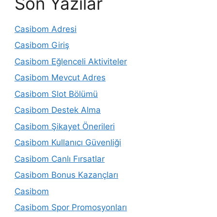
Son Yazılar
Casibom Adresi
Casibom Giriş
Casibom Eğlenceli Aktiviteler
Casibom Mevcut Adres
Casibom Slot Bölümü
Casibom Destek Alma
Casibom Şikayet Önerileri
Casibom Kullanıcı Güvenliği
Casibom Canlı Fırsatlar
Casibom Bonus Kazançları
Casibom
Casibom Spor Promosyonları