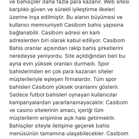
ve bahisçiler daha fazla para kazanır. Web sitesi
karşılıklı güven ve sürekli iyileştirme ilkeleri
üzerine inşa edilmiştir. Bu alanın büyümesi ve
kullanıcı memnuniyeti Casibom bahis yapısına
bağlanabilir. Casibom adresi en karlı
adreslerden biri olarak kabul ediliyor. Casibom
Bahis oranlar açısından rakip bahis şirketlerini
neredeyse yeniyordu. Site açıldığından beri bu
ayna evin yüksek oranları durmadı. Spor
bahislerinden en çok para kazanan siteler
müşterileriyle eşleşen firmalardır. Tüm spor
bahisleri Casibom yüksek oranlarını gösterir.
Sadece futbol bahisleri oynayan kullanıcılar
kampanyalardan yararlanamayacaktır. Casibom
ve casino sitelerinin amacı, içeriği tüm
müşterilerin erişimine açık hale getirmektir.
Bahisçiler siteyle iletişime geçerek bahis
menüsünün tamamına ulaşabilecekler. Casibom