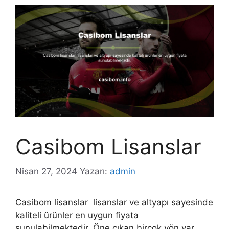
Casibom Lisanslar
Nisan 27, 2024
Yazarı:
admin
Casibom lisanslar lisanslar ve altyapı sayesinde
kaliteli ürünler en uygun fiyata
sunulabilmektedir. Öne çıkan birçok yön var.