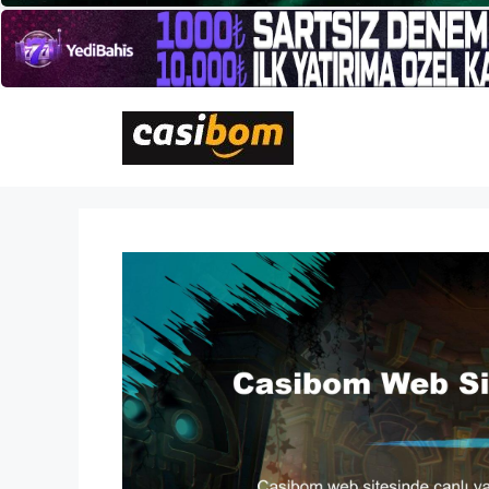
İçeriğe
atla