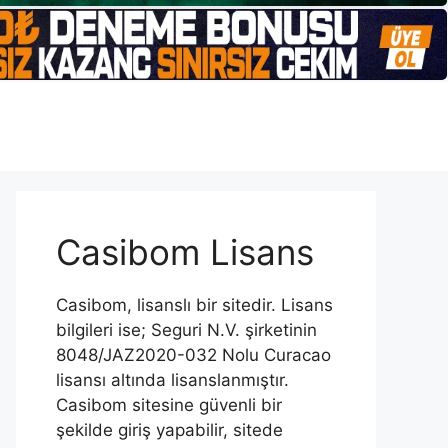
Casibom Lisans
Casibom, lisanslı bir sitedir. Lisans
bilgileri ise; Seguri N.V. şirketinin
8048/JAZ2020-032 Nolu Curacao
lisansı altında lisanslanmıştır.
Casibom sitesine güvenli bir
şekilde giriş yapabilir, sitede