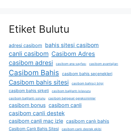
Etiket Bulutu
bahis sitesi casibom
adresi casibom
canli casibom
Casibom Adres
casibom adresi
casibom ana sayfası
casibom avantajları
Casibom Bahis
casibom bahis seçenekleri
Casibom bahis sitesi
casibom bahisçi bilgi
casibom bahis şirketi
casibom bağlantı kılavuzu
casibom bağlantı sorunu
casibom belgesel gereksinimler
casibom bonus
casibom canli
casibom canli destek
casibom canli maç izle
casibom canlı bahis
Casibom Canlı Bahis Sitesi
casibom canlı destek ekibi