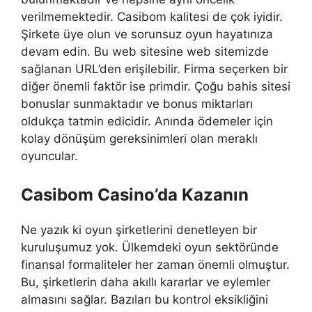
verilmemektedir. Casibom kalitesi de çok iyidir.
Şirkete üye olun ve sorunsuz oyun hayatınıza
devam edin. Bu web sitesine web sitemizde
sağlanan URL’den erişilebilir. Firma seçerken bir
diğer önemli faktör ise primdir. Çoğu bahis sitesi
bonuslar sunmaktadır ve bonus miktarları
oldukça tatmin edicidir. Anında ödemeler için
kolay dönüşüm gereksinimleri olan meraklı
oyuncular.
Casibom Casino’da Kazanın
Ne yazık ki oyun şirketlerini denetleyen bir
kuruluşumuz yok. Ülkemdeki oyun sektöründe
finansal formaliteler her zaman önemli olmuştur.
Bu, şirketlerin daha akıllı kararlar ve eylemler
almasını sağlar. Bazıları bu kontrol eksikliğini