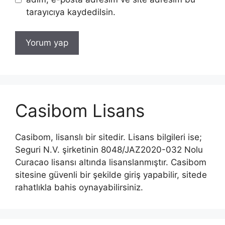
tarayıcıya kaydedilsin.
Casibom Lisans
Casibom, lisanslı bir sitedir. Lisans bilgileri ise;
Seguri N.V. şirketinin 8048/JAZ2020-032 Nolu
Curacao lisansı altında lisanslanmıştır. Casibom
sitesine güvenli bir şekilde giriş yapabilir, sitede
rahatlıkla bahis oynayabilirsiniz.