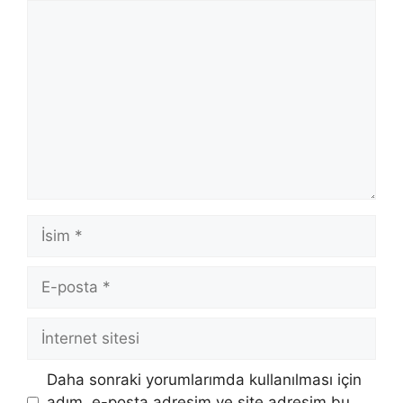
Yorum
İsim
E-
posta
İnternet
sitesi
Daha sonraki yorumlarımda kullanılması için
adım, e-posta adresim ve site adresim bu