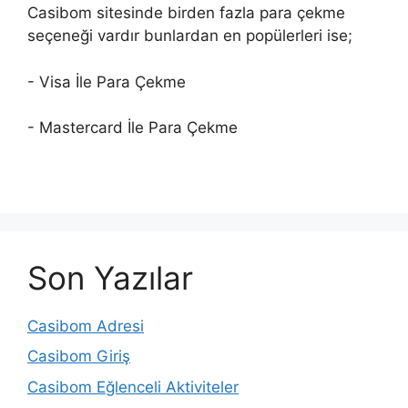
Casibom sitesinde birden fazla para çekme
seçeneği vardır bunlardan en popülerleri ise;
- Visa İle Para Çekme
- Mastercard İle Para Çekme
Son Yazılar
Casibom Adresi
Casibom Giriş
Casibom Eğlenceli Aktiviteler