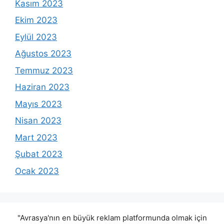
Kasım 2023
Ekim 2023
Eylül 2023
Ağustos 2023
Temmuz 2023
Haziran 2023
Mayıs 2023
Nisan 2023
Mart 2023
Şubat 2023
Ocak 2023
"Avrasya'nın en büyük reklam platformunda olmak için