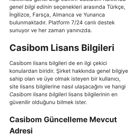
genel bilgi edinin
seçenekleri arasında Türkçe,
İngilizce, Farsça, Almanca ve Yunanca
bulunmaktadır. Platform 7/24 canlı destek
sunuyor ve her zaman yanınızda.
Casibom Lisans Bilgileri
Casibom lisans bilgileri de en ilgi çekici
konulardan biridir. Şirket hakkında genel bilgiye
sahip olan ve üye olmak isteyen bir kullanıcı,
site lisans bilgilerine nasıl ulaşacağını ve hangi
Casibom lisans bilgileri
lisans bilgilerinin en
güvenilir olduğunu bilmek ister.
Casibom Güncelleme Mevcut
Adresi