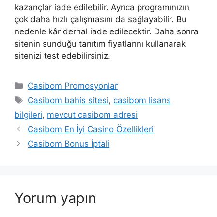
kazançlar iade edilebilir. Ayrıca programınızın
çok daha hızlı çalışmasını da sağlayabilir. Bu
nedenle kâr derhal iade edilecektir. Daha sonra
sitenin sunduğu tanıtım fiyatlarını kullanarak
sitenizi test edebilirsiniz.
Kategoriler
Casibom Promosyonlar
Etiketler
Casibom bahis sitesi
,
casibom lisans
bilgileri
,
mevcut casibom adresi
Casibom En İyi Casino Özellikleri
Casibom Bonus İptali
Yorum yapın