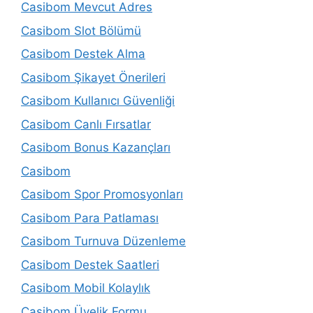
Casibom Mevcut Adres
Casibom Slot Bölümü
Casibom Destek Alma
Casibom Şikayet Önerileri
Casibom Kullanıcı Güvenliği
Casibom Canlı Fırsatlar
Casibom Bonus Kazançları
Casibom
Casibom Spor Promosyonları
Casibom Para Patlaması
Casibom Turnuva Düzenleme
Casibom Destek Saatleri
Casibom Mobil Kolaylık
Casibom Üyelik Formu