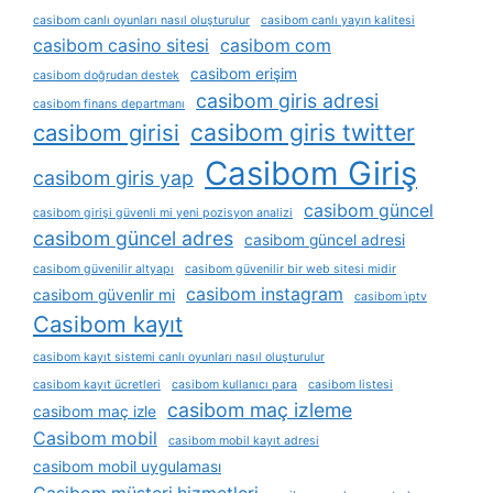
casibom canlı oyunları nasıl oluşturulur
casibom canlı yayın kalitesi
casibom casino sitesi
casibom com
casibom erişim
casibom doğrudan destek
casibom giris adresi
casibom finans departmanı
casibom giris twitter
casibom girisi
Casibom Giriş
casibom giris yap
casibom güncel
casibom girişi güvenli mi yeni pozisyon analizi
casibom güncel adres
casibom güncel adresi
casibom güvenilir altyapı
casibom güvenilir bir web sitesi midir
casibom instagram
casibom güvenlir mi
casibom i̇ptv
Casibom kayıt
casibom kayıt sistemi canlı oyunları nasıl oluşturulur
casibom kayıt ücretleri
casibom kullanıcı para
casibom listesi
casibom maç izleme
casibom maç izle
Casibom mobil
casibom mobil kayıt adresi
casibom mobil uygulaması