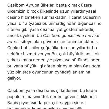
Casibom Avrupa ülkeleri başta olmak üzere
ülkemizin birçok ülkesinde uzun yıllardır yasal
casino hizmetleri sunmaktadır. Ticaret Odası’nın
yasal bir altyapısı bulunmadığından diğer casino
siteleri gibi yasa dışı faaliyet göstermektedir,
ancak üyelerin bu
Casibom güncelleme mevcut
adresi
siteye olan güveni sınır tanımamaktadır.
Çünkü bahisçiler çoğu ülkede uzun yıllardır bu
sektöre hizmet veriyor.Bu, çok büyük lisanslı bir
şirket olması nedeniyle piyasaya sürülmesinden
bu yana büyük ilgi gören bir oyun olan Casibom
yüz binlerce oyuncunun oynadığı anlamına
geliyor.
Casibom yasa dışı bahis şirketlerinin bu kadar
popüler olmasının tek nedeni güvenilirlikleridir.
Bahis piyasasında pek çok saygın şirket
bulunmaktadır ve hepsine aynı öncelik