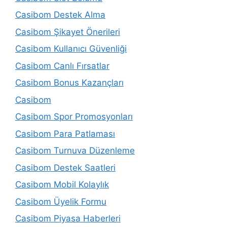
Casibom Destek Alma
Casibom Şikayet Önerileri
Casibom Kullanıcı Güvenliği
Casibom Canlı Fırsatlar
Casibom Bonus Kazançları
Casibom
Casibom Spor Promosyonları
Casibom Para Patlaması
Casibom Turnuva Düzenleme
Casibom Destek Saatleri
Casibom Mobil Kolaylık
Casibom Üyelik Formu
Casibom Piyasa Haberleri