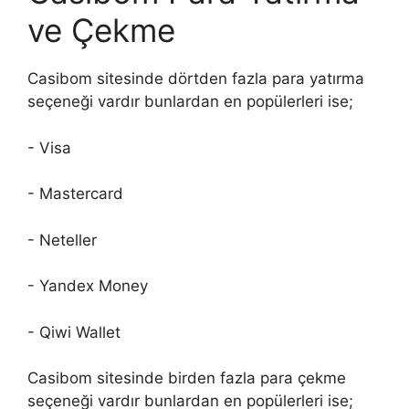
ve Çekme
Casibom sitesinde dörtden fazla para yatırma
seçeneği vardır bunlardan en popülerleri ise;
- Visa
- Mastercard
- Neteller
- Yandex Money
- Qiwi Wallet
Casibom sitesinde birden fazla para çekme
seçeneği vardır bunlardan en popülerleri ise;