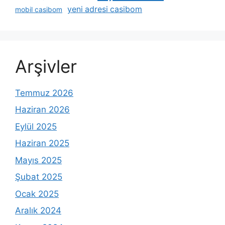
yeni adresi casibom
mobil casibom
Arşivler
Temmuz 2026
Haziran 2026
Eylül 2025
Haziran 2025
Mayıs 2025
Şubat 2025
Ocak 2025
Aralık 2024