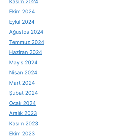
Kasım 2024
Ekim 2024
Eylül 2024
Ağustos 2024
Temmuz 2024
Haziran 2024
Mayıs 2024
Nisan 2024
Mart 2024
Şubat 2024
Ocak 2024
Aralık 2023
Kasım 2023
Ekim 2023