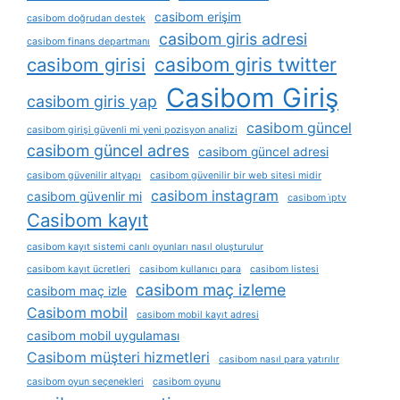
casibom erişim
casibom doğrudan destek
casibom giris adresi
casibom finans departmanı
casibom giris twitter
casibom girisi
Casibom Giriş
casibom giris yap
casibom güncel
casibom girişi güvenli mi yeni pozisyon analizi
casibom güncel adres
casibom güncel adresi
casibom güvenilir altyapı
casibom güvenilir bir web sitesi midir
casibom instagram
casibom güvenlir mi
casibom i̇ptv
Casibom kayıt
casibom kayıt sistemi canlı oyunları nasıl oluşturulur
casibom kayıt ücretleri
casibom kullanıcı para
casibom listesi
casibom maç izleme
casibom maç izle
Casibom mobil
casibom mobil kayıt adresi
casibom mobil uygulaması
Casibom müşteri hizmetleri
casibom nasıl para yatırılır
casibom oyun seçenekleri
casibom oyunu