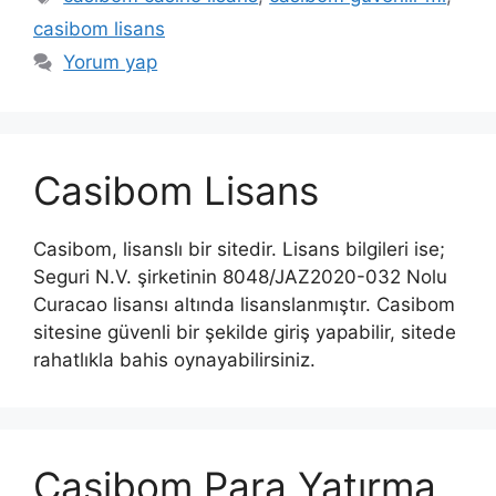
casibom lisans
Yorum yap
Casibom Lisans
Casibom, lisanslı bir sitedir. Lisans bilgileri ise;
Seguri N.V. şirketinin 8048/JAZ2020-032 Nolu
Curacao lisansı altında lisanslanmıştır. Casibom
sitesine güvenli bir şekilde giriş yapabilir, sitede
rahatlıkla bahis oynayabilirsiniz.
Casibom Para Yatırma