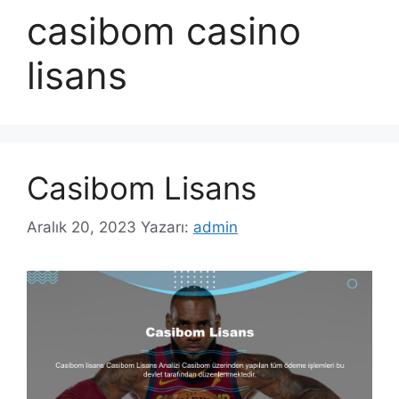
casibom casino
lisans
Casibom Lisans
Aralık 20, 2023
Yazarı:
admin