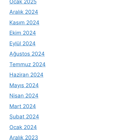
Ocak 2025
Aralık 2024
Kasım 2024
Ekim 2024
Eylül 2024
Ağustos 2024
Temmuz 2024
Haziran 2024
Mayıs 2024
Nisan 2024
Mart 2024
Şubat 2024
Ocak 2024
Aralık 2023