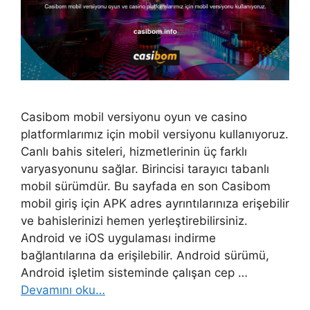
Casibom mobil versiyonu oyun ve casino
platformlarımız için mobil versiyonu kullanıyoruz.
Canlı bahis siteleri, hizmetlerinin üç farklı
varyasyonunu sağlar. Birincisi tarayıcı tabanlı
mobil sürümdür. Bu sayfada en son Casibom
mobil giriş için APK adres ayrıntılarınıza erişebilir
ve bahislerinizi hemen yerleştirebilirsiniz.
Android ve iOS uygulaması indirme
bağlantılarına da erişilebilir. Android sürümü,
Android işletim sisteminde çalışan cep …
Devamını oku…