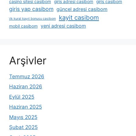
casino sitesi casibom
giris adresi casibom
giris casibom
giris yap casibom
güncel adresi casibom
kayit casibom
i̇lk kural kayıt bonusu casibom
yeni adresi casibom
mobil casibom
Arşivler
Temmuz 2026
Haziran 2026
Eylül 2025
Haziran 2025
Mayıs 2025
Şubat 2025