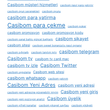
Casibom müşteri hizmetleri
casibom nasıl para yatırılır
casibom oyun seçenekleri
casibom oyunu
casibom para yatirma
Casibom para çekme
casibom poker
casibom promosyon
casibom promosyon kodu
casibom sikayet
casibom sanal bahis güncel bağlantı
casibom sitesi
casibom sweet bonanza'sı nasıl oynanır
casibom telegram
casibom sığınağı
casibom tanıtım iptv
Casibom tv
casibom tv canli maç
Casibom Twitter
casibom tv izle
Casibom web sitesi
casibom uygulama
casibom whatsapp
casibom yatırım
Casibom Yeni Adres
casibom yeni adresi
Casibom yeni giriş
casibom yeni adresine güvenebilir miyim
Casibom üyelik
casibom yeni pozisyon analizi
casibom şifreli kanallar
casibom şikayet sayfası
casibom şikâyeti