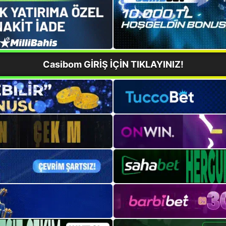
Casibom GİRİŞ İÇİN TIKLAYINIZ!