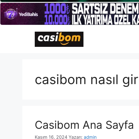
İçeriğe
atla
casibom nasıl gir
Casibom Ana Sayfa
Kasım 16, 2024
Yazarı:
admin