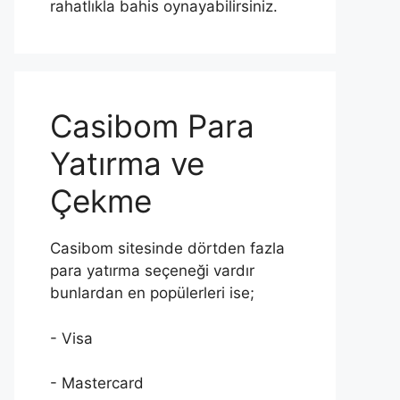
rahatlıkla bahis oynayabilirsiniz.
Casibom Para
Yatırma ve
Çekme
Casibom sitesinde dörtden fazla
para yatırma seçeneği vardır
bunlardan en popülerleri ise;
- Visa
- Mastercard