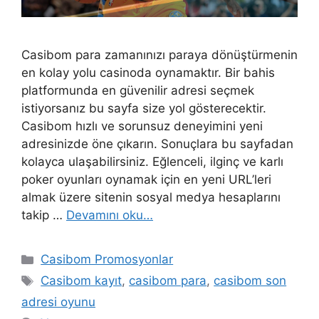
Casibom para zamanınızı paraya dönüştürmenin
en kolay yolu casinoda oynamaktır. Bir bahis
platformunda en güvenilir adresi seçmek
istiyorsanız bu sayfa size yol gösterecektir.
Casibom hızlı ve sorunsuz deneyimini yeni
adresinizde öne çıkarın. Sonuçlara bu sayfadan
kolayca ulaşabilirsiniz. Eğlenceli, ilginç ve karlı
poker oyunları oynamak için en yeni URL’leri
almak üzere sitenin sosyal medya hesaplarını
takip …
Devamını oku…
Kategoriler
Casibom Promosyonlar
Etiketler
Casibom kayıt
,
casibom para
,
casibom son
adresi oyunu