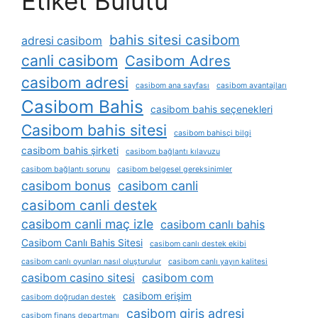
Etiket Bulutu
bahis sitesi casibom
adresi casibom
canli casibom
Casibom Adres
casibom adresi
casibom ana sayfası
casibom avantajları
Casibom Bahis
casibom bahis seçenekleri
Casibom bahis sitesi
casibom bahisçi bilgi
casibom bahis şirketi
casibom bağlantı kılavuzu
casibom bağlantı sorunu
casibom belgesel gereksinimler
casibom bonus
casibom canli
casibom canli destek
casibom canli maç izle
casibom canlı bahis
Casibom Canlı Bahis Sitesi
casibom canlı destek ekibi
casibom canlı oyunları nasıl oluşturulur
casibom canlı yayın kalitesi
casibom casino sitesi
casibom com
casibom erişim
casibom doğrudan destek
casibom giris adresi
casibom finans departmanı