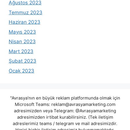
Ağustos 2023
Temmuz 2023
Haziran 2023
Mayıs 2023
Nisan 2023
Mart 2023
Şubat 2023
Ocak 2023
"Avrasya'nın en büyük reklam platformunda olmak için
Microsoft Teams:
reklam@avrasyamarketing.com
adresimizden veya Telegram: @Avrasyamarketing
adresimizden irtibat kurabilirsiniz. (Tek iletişim
adreslerimiz teams / telegram ve mail adresimizdir.
Harici hiçbir iletişim adresimiz bulunmamaktadır.