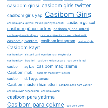
casibom giris twitter
casibom girisi
Casibom Giriş
casibom giris yap
casibom güncel
casibom girişi güvenli mi yeni pozisyon analizi
casibom güncel adres
casibom güncel adresi
casibom güvenilir altyapı
casibom güvenilir bir web sitesi midir
casibom instagram
casibom güvenlir mi
casibom i̇ptv
Casibom kayıt
casibom kayıt sistemi canlı oyunları nasıl oluşturulur
casibom kayıt ücretleri
casibom kullanıcı para
casibom listesi
casibom maç izleme
casibom maç izle
Casibom mobil
casibom mobil kayıt adresi
casibom mobil uygulaması
Casibom müşteri hizmetleri
casibom nasıl para yatırılır
casibom oyun seçenekleri
casibom oyunu
casibom para yatirma
Casibom para çekme
casibom poker