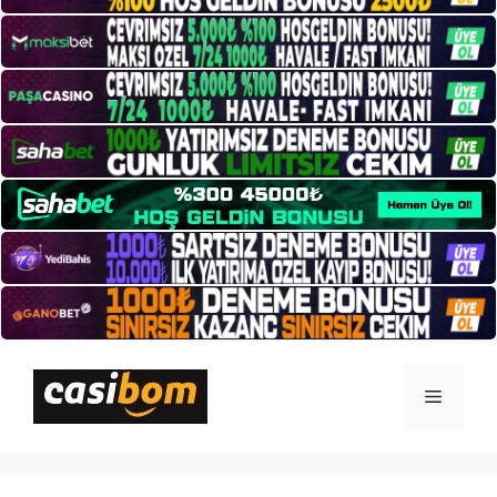
İçeriğe
atla
Menü