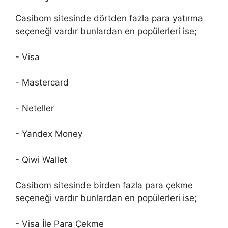
Casibom sitesinde dörtden fazla para yatırma
seçeneği vardır bunlardan en popülerleri ise;
- Visa
- Mastercard
- Neteller
- Yandex Money
- Qiwi Wallet
Casibom sitesinde birden fazla para çekme
seçeneği vardır bunlardan en popülerleri ise;
- Visa İle Para Çekme