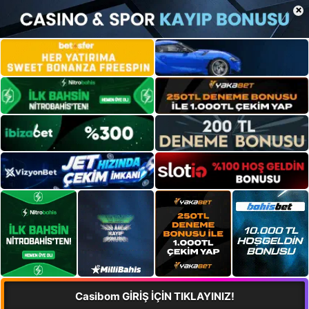
×
Casibom GİRİŞ İÇİN TIKLAYINIZ!