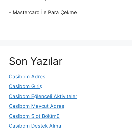
- Mastercard İle Para Çekme
Son Yazılar
Casibom Adresi
Casibom Giriş
Casibom Eğlenceli Aktiviteler
Casibom Mevcut Adres
Casibom Slot Bölümü
Casibom Destek Alma