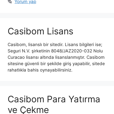
Yorum yap
Casibom Lisans
Casibom, lisanslı bir sitedir. Lisans bilgileri ise;
Seguri N.V. şirketinin 8048/JAZ2020-032 Nolu
Curacao lisansı altında lisanslanmıştır. Casibom
sitesine güvenli bir şekilde giriş yapabilir, sitede
rahatlıkla bahis oynayabilirsiniz.
Casibom Para Yatırma
ve Çekme