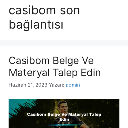
casibom son
bağlantısı
Casibom Belge Ve
Materyal Talep Edin
Haziran 21, 2023
Yazarı:
admin