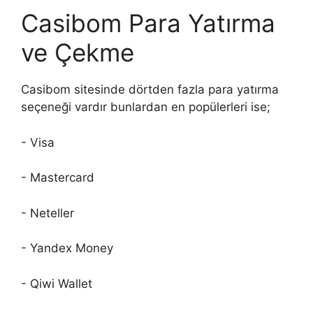
Casibom Para Yatırma
ve Çekme
Casibom sitesinde dörtden fazla para yatırma
seçeneği vardır bunlardan en popülerleri ise;
- Visa
- Mastercard
- Neteller
- Yandex Money
- Qiwi Wallet