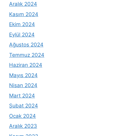
Aralık 2024
Kasım 2024
Ekim 2024
Eylül 2024
Ağustos 2024
Temmuz 2024
Haziran 2024
Mayıs 2024
Nisan 2024
Mart 2024
Şubat 2024
Ocak 2024
Aralık 2023