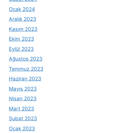
Ocak 2024
Aralık 2023
Kasım 2023
Ekim 2023
Eylül 2023
Ağustos 2023
Temmuz 2023
Haziran 2023
Mayıs 2023
Nisan 2023
Mart 2023
Şubat 2023
Ocak 2023