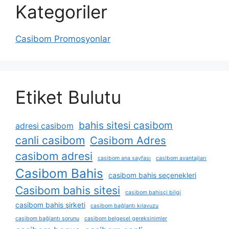
Kategoriler
Casibom Promosyonlar
Etiket Bulutu
bahis sitesi casibom
adresi casibom
canli casibom
Casibom Adres
casibom adresi
casibom ana sayfası
casibom avantajları
Casibom Bahis
casibom bahis seçenekleri
Casibom bahis sitesi
casibom bahisçi bilgi
casibom bahis şirketi
casibom bağlantı kılavuzu
casibom bağlantı sorunu
casibom belgesel gereksinimler