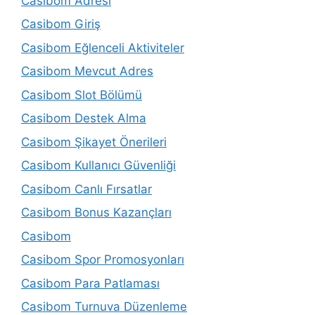
Casibom Adresi
Casibom Giriş
Casibom Eğlenceli Aktiviteler
Casibom Mevcut Adres
Casibom Slot Bölümü
Casibom Destek Alma
Casibom Şikayet Önerileri
Casibom Kullanıcı Güvenliği
Casibom Canlı Fırsatlar
Casibom Bonus Kazançları
Casibom
Casibom Spor Promosyonları
Casibom Para Patlaması
Casibom Turnuva Düzenleme