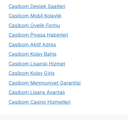
Casibom Destek Saatleri
Casibom Mobil Kolaylık
Casibom Üyelik Formu
Casibom Piyasa Haberleri
Casibom Aktif Adres
Casibom Kolay Bahis
Casibom Lisanslı Hizmet
Casibom Kolay Giriş
Casibom Memnuniyet Garantisi
Casibom Lisans Avantajı
Casibom Casino Hizmetleri