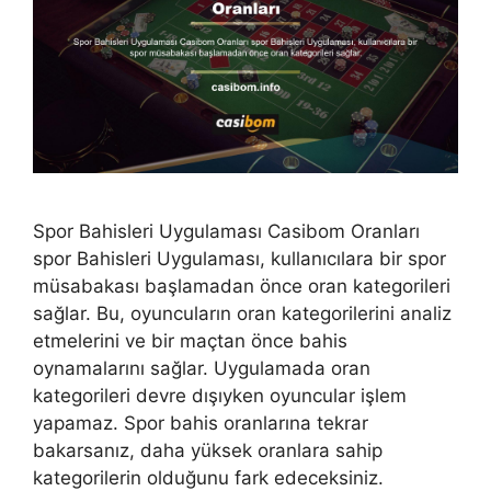
Spor Bahisleri Uygulaması Casibom Oranları
spor Bahisleri Uygulaması, kullanıcılara bir spor
müsabakası başlamadan önce oran kategorileri
sağlar. Bu, oyuncuların oran kategorilerini analiz
etmelerini ve bir maçtan önce bahis
oynamalarını sağlar. Uygulamada oran
kategorileri devre dışıyken oyuncular işlem
yapamaz. Spor bahis oranlarına tekrar
bakarsanız, daha yüksek oranlara sahip
kategorilerin olduğunu fark edeceksiniz.