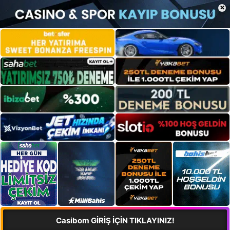
×
Casibom GİRİŞ İÇİN TIKLAYINIZ!