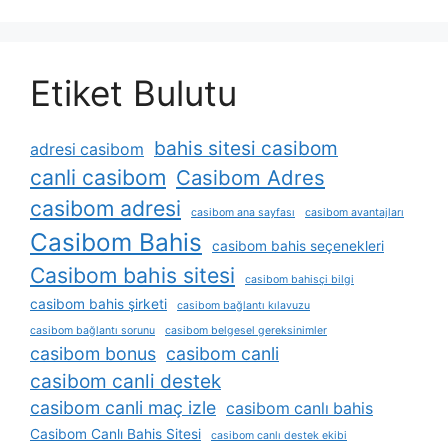
Etiket Bulutu
bahis sitesi casibom
adresi casibom
canli casibom
Casibom Adres
casibom adresi
casibom ana sayfası
casibom avantajları
Casibom Bahis
casibom bahis seçenekleri
Casibom bahis sitesi
casibom bahisçi bilgi
casibom bahis şirketi
casibom bağlantı kılavuzu
casibom bağlantı sorunu
casibom belgesel gereksinimler
casibom bonus
casibom canli
casibom canli destek
casibom canli maç izle
casibom canlı bahis
Casibom Canlı Bahis Sitesi
casibom canlı destek ekibi