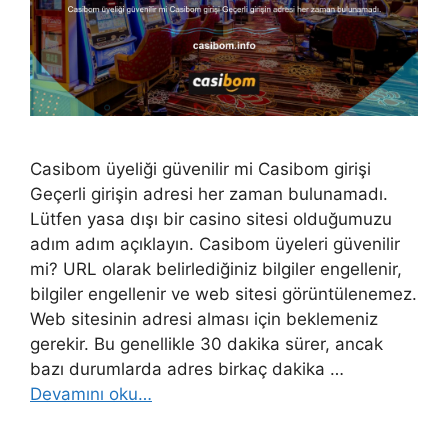
Casibom üyeliği güvenilir mi Casibom girişi
Geçerli girişin adresi her zaman bulunamadı.
Lütfen yasa dışı bir casino sitesi olduğumuzu
adım adım açıklayın. Casibom üyeleri güvenilir
mi? URL olarak belirlediğiniz bilgiler engellenir,
bilgiler engellenir ve web sitesi görüntülenemez.
Web sitesinin adresi alması için beklemeniz
gerekir. Bu genellikle 30 dakika sürer, ancak
bazı durumlarda adres birkaç dakika …
Devamını oku…