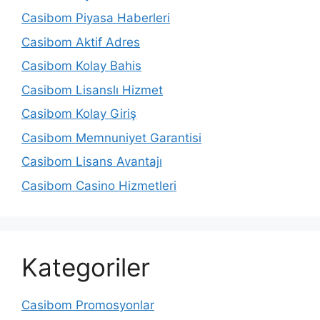
Casibom Piyasa Haberleri
Casibom Aktif Adres
Casibom Kolay Bahis
Casibom Lisanslı Hizmet
Casibom Kolay Giriş
Casibom Memnuniyet Garantisi
Casibom Lisans Avantajı
Casibom Casino Hizmetleri
Kategoriler
Casibom Promosyonlar