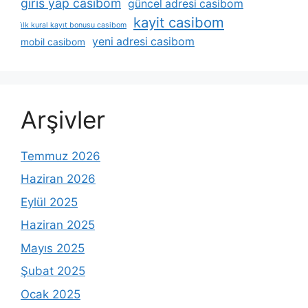
giris yap casibom
güncel adresi casibom
kayit casibom
i̇lk kural kayıt bonusu casibom
yeni adresi casibom
mobil casibom
Arşivler
Temmuz 2026
Haziran 2026
Eylül 2025
Haziran 2025
Mayıs 2025
Şubat 2025
Ocak 2025