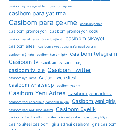
casibom oyun seçenekleri
casibom oyunu
casibom para yatirma
Casibom para çekme
casibom poker
casibom promosyon
casibom promosyon kodu
casibom sikayet
casibom sanal bahis güncel bağlantı
casibom sitesi
casibom sweet bonanza'sı nasıl oynanır
casibom telegram
casibom sığınağı
casibom tanıtım iptv
Casibom tv
casibom tv canli maç
Casibom Twitter
casibom tv izle
Casibom web sitesi
casibom uygulama
casibom whatsapp
casibom yatırım
Casibom Yeni Adres
casibom yeni adresi
Casibom yeni giriş
casibom yeni adresine güvenebilir miyim
Casibom üyelik
casibom yeni pozisyon analizi
casibom şifreli kanallar
casibom şikayet sayfası
casibom şikâyeti
casino sitesi casibom
giris adresi casibom
giris casibom